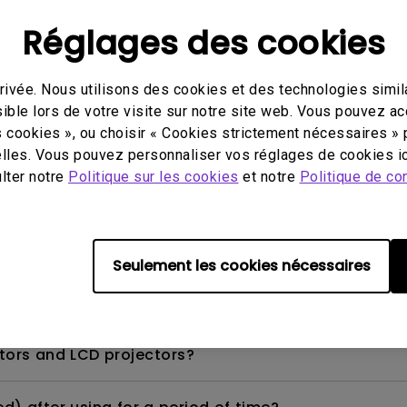
Réglages des cookies
ivée. Nous utilisons des cookies et des technologies simila
ker on the display?
ible lors de votre visite sur notre site web. Vous pouvez a
s cookies », ou choisir « Cookies strictement nécessaires » 
 the following environments.
lles. Vous pouvez personnaliser vos réglages de cookies ic
ulter notre
Politique sur les cookies
et notre
Politique de con
r is on, the image is now blurred.
Seulement les cookies nécessaires
tors and LCD projectors?