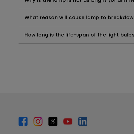
Why is the lamp is not as bright (or dimme
What reason will cause lamp to breakdow
How long is the life-span of the light bulb