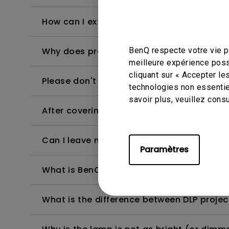
How can I extend lamp life?
BenQ respecte votre vie pr
Why does projector have black line or flic
meilleure expérience poss
cliquant sur « Accepter le
Please don't place the projector in any of
technologies non essentie
savoir plus, veuillez cons
After covering the lamp lens while projecto
Can I leave my projector turned on 24/7?
Paramètres
What is BenQ Short-Throw Technology?
What is the difference between DLP projec