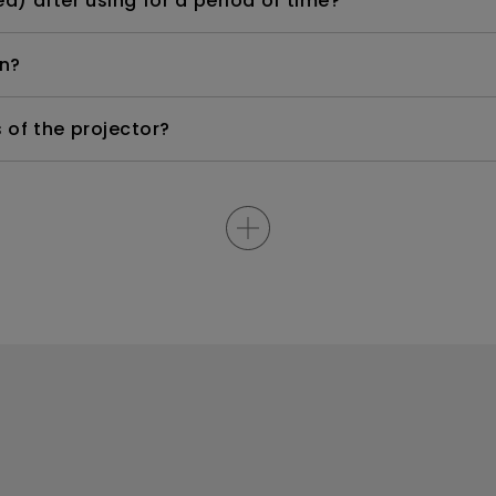
d) after using for a period of time?
n?
s of the projector?