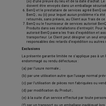
(iii) d’une preuve du lieu et de la date d’achat. L
doivent être envoyés dans un emballage sécurisé 
BenQ et le prestataire de services agréé BenQ se ré
BenQ ; ou (ii) pour lequel aucun problème n’a été
retournés, sans préavis, au Client aux frais de ce 
BenQ ou le fournisseur de services autorisé BenQ 
Produits dans ses installations d’entrepôt. Pour 
autorisé BenQ paiera les frais d’expédition et assu
transporteur. Le Client peut désigner un seul em
responsables des retards d’expédition ou autres 
Exclusions
La présente garantie limitée ne s’applique pas à un
endommagé ou rendu défectueux :
(a) par l’usure normale ;
(b) par une utilisation autre que l’usage normal prév
(c) par l’utilisation de pièces non fabriquées ou ven
(d) par modification du Produit ;
(e) à la suite d’un service effectué par toute pers
(f) par un transport ou un emballage inadéquat lors 