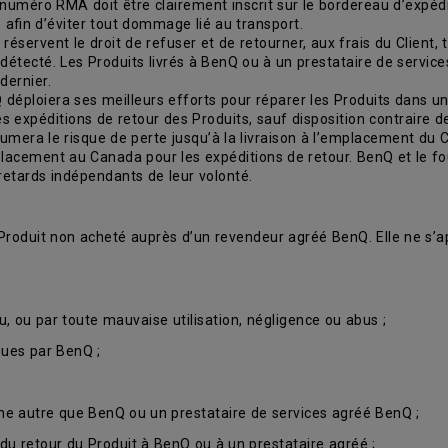
e numéro RMA doit être clairement inscrit sur le bordereau d’expédit
afin d’éviter tout dommage lié au transport.
servent le droit de refuser et de retourner, aux frais du Client, to
 détecté. Les Produits livrés à BenQ ou à un prestataire de servi
dernier.
déploiera ses meilleurs efforts pour réparer les Produits dans un 
les expéditions de retour des Produits, sauf disposition contraire 
mera le risque de perte jusqu’à la livraison à l’emplacement du Clie
placement au Canada pour les expéditions de retour. BenQ et le f
retards indépendants de leur volonté.
 Produit non acheté auprès d’un revendeur agréé BenQ. Elle ne s’ap
u, ou par toute mauvaise utilisation, négligence ou abus ;
dues par BenQ ;
onne autre que BenQ ou un prestataire de services agréé BenQ ;
du retour du Produit à BenQ ou à un prestataire agréé ;