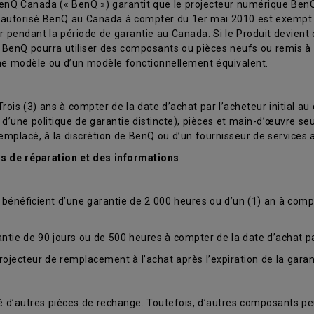
nQ Canada (« BenQ ») garantit que le projecteur numérique BenQ (
t autorisé BenQ au Canada à compter du 1er mai 2010 est exempt 
 pendant la période de garantie au Canada. Si le Produit devient
. BenQ pourra utiliser des composants ou pièces neufs ou remis à 
me modèle ou d’un modèle fonctionnellement équivalent.
is (3) ans à compter de la date d’achat par l’acheteur initial au d
jet d’une politique de garantie distincte), pièces et main-d’œuvre
remplacé, à la discrétion de BenQ ou d’un fournisseur de services a
es de réparation et des informations
bénéficient d’une garantie de 2 000 heures ou d’un (1) an à compte
ie de 90 jours ou de 500 heures à compter de la date d’achat par 
rojecteur de remplacement à l’achat après l’expiration de la garant
ité d’autres pièces de rechange. Toutefois, d’autres composants p