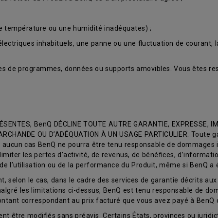
e température ou une humidité inadéquates) ;
lectriques inhabituels, une panne ou une fluctuation de courant, la
s de programmes, données ou supports amovibles. Vous êtes res
SENTES, BenQ DÉCLINE TOUTE AUTRE GARANTIE, EXPRESSE, IMP
CHANDE OU D’ADÉQUATION À UN USAGE PARTICULIER. Toute garanti
 En aucun cas BenQ ne pourra être tenu responsable de dommages in
limiter les pertes d’activité, de revenus, de bénéfices, d’informat
t de l’utilisation ou de la performance du Produit, même si BenQ a
 selon le cas, dans le cadre des services de garantie décrits aux 
, malgré les limitations ci-dessus, BenQ est tenu responsable de 
montant correspondant au prix facturé que vous avez payé à BenQ 
nt être modifiés sans préavis. Certains États, provinces ou juridict