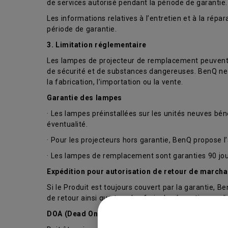
de services autorisé pendant la période de garantie.
Les informations relatives à l’entretien et à la rép
période de garantie.
3. Limitation réglementaire
Les lampes de projecteur de remplacement peuvent co
de sécurité et de substances dangereuses. BenQ ne g
la fabrication, l’importation ou la vente.
Garantie des lampes
· Les lampes préinstallées sur les unités neuves bén
éventualité.
· Pour les projecteurs hors garantie, BenQ propose
· Les lampes de remplacement sont garanties 90 jour
Expédition pour autorisation de retour de march
Si le Produit est toujours couvert par la garantie, Be
de retour ainsi que tous les frais de réparation app
DOA (Dead On Arrival – Défectueux à la réception