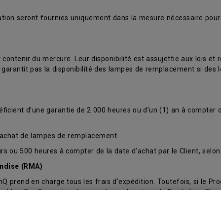
aration seront fournies uniquement dans la mesure nécessaire pour
ntenir du mercure. Leur disponibilité est assujettie aux lois et
arantit pas la disponibilité des lampes de remplacement si des l
éficient d’une garantie de 2 000 heures ou d’un (1) an à compter de
 l’achat de lampes de remplacement.
s ou 500 heures à compter de la date d’achat par le Client, selon 
andise (RMA)
nQ prend en charge tous les frais d’expédition. Toutefois, si le Prod
licables. BenQ prendra alors en charge le retour du Produit au Cli
)