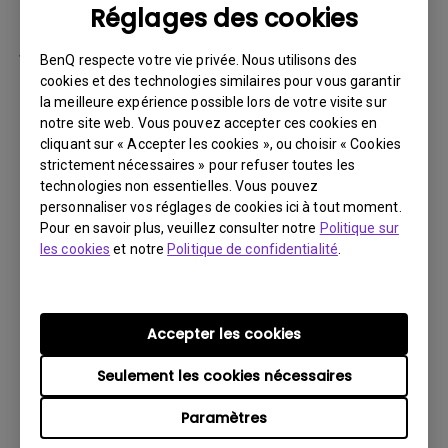
Réglages des cookies
par la suite.
Vous devez retourner le Produit à BenQ,
BenQ respecte votre vie privée. Nous utilisons des
sauf indication contraire de BenQ, ou à un
cookies et des technologies similaires pour vous garantir
la meilleure expérience possible lors de votre visite sur
prestataire de services agréé BenQ. Vous
notre site web. Vous pouvez accepter ces cookies en
devez prépayer les frais d’expédition, taxes
cliquant sur « Accepter les cookies », ou choisir « Cookies
d’exportation, droits de douane et toutes
strictement nécessaires » pour refuser toutes les
charges associées au transport du Produit
technologies non essentielles. Vous pouvez
personnaliser vos réglages de cookies ici à tout moment.
BenQ. De plus, vous êtes responsable de
Pour en savoir plus, veuillez consulter notre
Politique sur
l’assurance du Produit expédié et assumez
les cookies
et notre
Politique de confidentialité
.
le risque de perte des colis.
Tous les Produits retournés doivent être
accompagnés (i) des matériaux d’expédition
Accepter les cookies
et d’emballage d’origine, (ii) d’une description
Seulement les cookies nécessaires
du symptôme du Produit BenQ et (iii) d’une
preuve du lieu et de la date d’achat. Le
Paramètres
numéro RMA doit être clairement inscrit sur