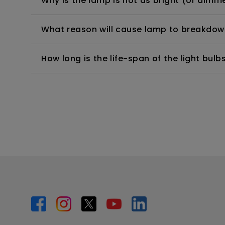
Why is the lamp is not as bright (or dimme
What reason will cause lamp to breakdow
How long is the life-span of the light bulb