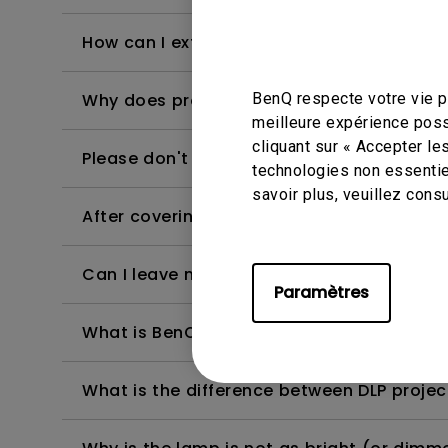
How can I extend lamp life?
BenQ respecte votre vie pr
Why does projector have black line or flic
meilleure expérience poss
cliquant sur « Accepter le
Please don't place the projector in any of
technologies non essentie
savoir plus, veuillez cons
After covering the lamp lens while projecto
Can I leave my projector turned on 24/7?
Paramètres
What is BenQ Short-Throw Technology?
What is the difference between DLP projec