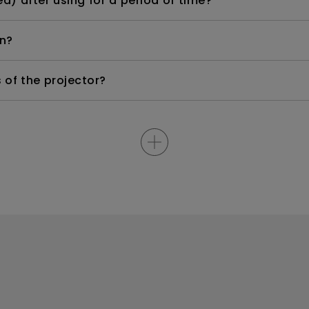
d) after using for a period of time?
n?
s of the projector?