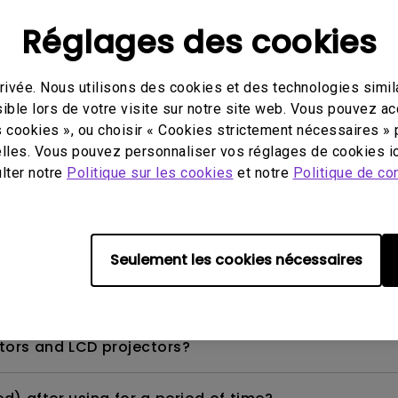
Réglages des cookies
ivée. Nous utilisons des cookies et des technologies simila
ker on the display?
ible lors de votre visite sur notre site web. Vous pouvez a
s cookies », ou choisir « Cookies strictement nécessaires » 
 the following environments.
lles. Vous pouvez personnaliser vos réglages de cookies ic
ulter notre
Politique sur les cookies
et notre
Politique de con
r is on, the image is now blurred.
Seulement les cookies nécessaires
tors and LCD projectors?