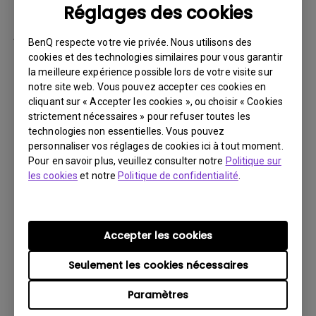
Réglages des cookies
par la suite.
Vous devez retourner le Produit à BenQ,
BenQ respecte votre vie privée. Nous utilisons des
sauf indication contraire de BenQ, ou à un
cookies et des technologies similaires pour vous garantir
la meilleure expérience possible lors de votre visite sur
prestataire de services agréé BenQ. Vous
notre site web. Vous pouvez accepter ces cookies en
devez prépayer les frais d’expédition, taxes
cliquant sur « Accepter les cookies », ou choisir « Cookies
d’exportation, droits de douane et toutes
strictement nécessaires » pour refuser toutes les
charges associées au transport du Produit
technologies non essentielles. Vous pouvez
personnaliser vos réglages de cookies ici à tout moment.
BenQ. De plus, vous êtes responsable de
Pour en savoir plus, veuillez consulter notre
Politique sur
l’assurance du Produit expédié et assumez
les cookies
et notre
Politique de confidentialité
.
le risque de perte des colis.
Tous les Produits retournés doivent être
accompagnés (i) des matériaux d’expédition
Accepter les cookies
et d’emballage d’origine, (ii) d’une description
Seulement les cookies nécessaires
du symptôme du Produit BenQ et (iii) d’une
preuve du lieu et de la date d’achat. Le
Paramètres
numéro RMA doit être clairement inscrit sur