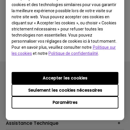
cookies et des technologies similaires pour vous garantir
Dernières
0 résultats
nouveautés
la meilleure expérience possible lors de votre visite sur
notre site web. Vous pouvez accepter ces cookies en
cliquant sur « Accepter les cookies », ou choisir « Cookies
strictement nécessaires » pour refuser toutes les
technologies non essentielles. Vous pouvez
Aucune vidéo associée
personnaliser vos réglages de cookies ici à tout moment.
Pour en savoir plus, veuillez consulter notre
Politique sur
les cookies
et notre
Politique de confidentialité
.
Accepter les cookies
Seulement les cookies nécessaires
Produits
Paramètres
Vidéoprojecteurs
Solutions
Moniteurs
Business Display
Assistance Technique
Éclairage