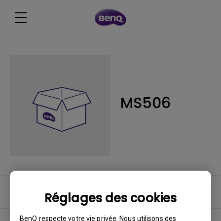
MS506
FAQ vidéo
Réglages des cookies
BenQ respecte votre vie privée. Nous utilisons des