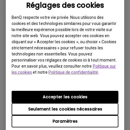
Réglages des cookies
par la suite.
Vous devez retourner le Produit à BenQ,
BenQ respecte votre vie privée. Nous utilisons des
sauf indication contraire de BenQ, ou à un
cookies et des technologies similaires pour vous garantir
la meilleure expérience possible lors de votre visite sur
prestataire de services agréé BenQ. Vous
notre site web. Vous pouvez accepter ces cookies en
devez prépayer les frais d’expédition, taxes
cliquant sur « Accepter les cookies », ou choisir « Cookies
d’exportation, droits de douane et toutes
strictement nécessaires » pour refuser toutes les
charges associées au transport du Produit
technologies non essentielles. Vous pouvez
personnaliser vos réglages de cookies ici à tout moment.
BenQ. De plus, vous êtes responsable de
Pour en savoir plus, veuillez consulter notre
Politique sur
l’assurance du Produit expédié et assumez
les cookies
et notre
Politique de confidentialité
.
le risque de perte des colis.
Tous les Produits retournés doivent être
accompagnés (i) des matériaux d’expédition
Accepter les cookies
et d’emballage d’origine, (ii) d’une description
Seulement les cookies nécessaires
du symptôme du Produit BenQ et (iii) d’une
preuve du lieu et de la date d’achat. Le
Paramètres
numéro RMA doit être clairement inscrit sur