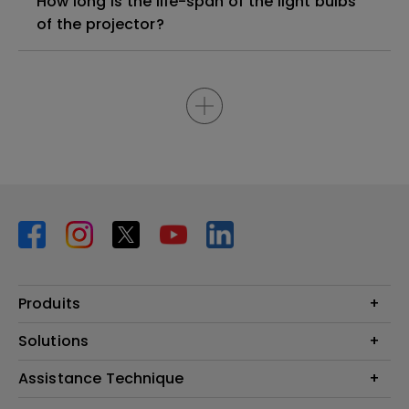
How long is the life-span of the light bulbs
of the projector?
Produits
Vidéoprojecteurs
Solutions
Moniteurs
Business Display
Assistance Technique
Éclairage