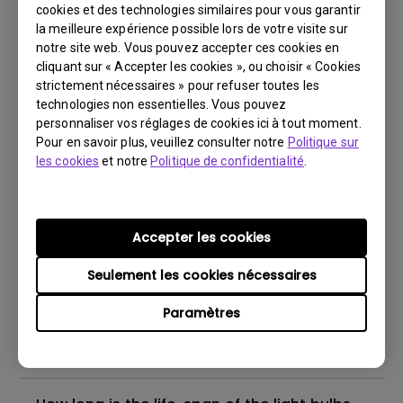
After covering the lamp lens while projector
cookies et des technologies similaires pour vous garantir
is on, the image is now blurred.
la meilleure expérience possible lors de votre visite sur
notre site web. Vous pouvez accepter ces cookies en
cliquant sur « Accepter les cookies », ou choisir « Cookies
Can I leave my projector turned on 24/7?
strictement nécessaires » pour refuser toutes les
technologies non essentielles. Vous pouvez
personnaliser vos réglages de cookies ici à tout moment.
What is BenQ Short-Throw Technology?
Pour en savoir plus, veuillez consulter notre
Politique sur
les cookies
et notre
Politique de confidentialité
.
What is the difference between DLP
projectors and LCD projectors?
Accepter les cookies
Why is the lamp is not as bright (or
Seulement les cookies nécessaires
dimmed) after using for a period of time?
Paramètres
What reason will cause lamp to
breakdown?