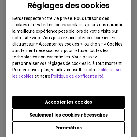
Réglages des cookies
par la suite.
Vous devez retourner le Produit à BenQ,
BenQ respecte votre vie privée. Nous utilisons des
sauf indication contraire de BenQ, ou à un
cookies et des technologies similaires pour vous garantir
la meilleure expérience possible lors de votre visite sur
prestataire de services agréé BenQ. Vous
notre site web. Vous pouvez accepter ces cookies en
devez prépayer les frais d’expédition, taxes
cliquant sur « Accepter les cookies », ou choisir « Cookies
d’exportation, droits de douane et toutes
strictement nécessaires » pour refuser toutes les
charges associées au transport du Produit
technologies non essentielles. Vous pouvez
personnaliser vos réglages de cookies ici à tout moment.
BenQ. De plus, vous êtes responsable de
Pour en savoir plus, veuillez consulter notre
Politique sur
l’assurance du Produit expédié et assumez
les cookies
et notre
Politique de confidentialité
.
le risque de perte des colis.
Tous les Produits retournés doivent être
accompagnés (i) des matériaux d’expédition
Accepter les cookies
et d’emballage d’origine, (ii) d’une description
Seulement les cookies nécessaires
du symptôme du Produit BenQ et (iii) d’une
preuve du lieu et de la date d’achat. Le
Paramètres
numéro RMA doit être clairement inscrit sur