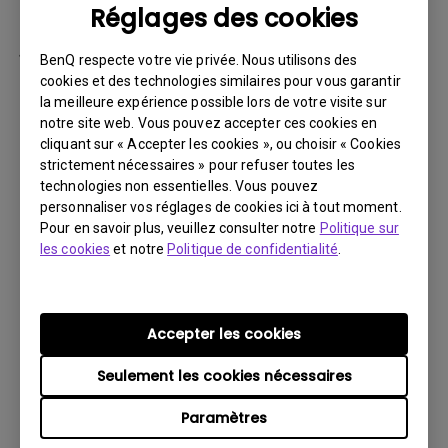
Réglages des cookies
par la suite.
Vous devez retourner le Produit à BenQ,
BenQ respecte votre vie privée. Nous utilisons des
sauf indication contraire de BenQ, ou à un
cookies et des technologies similaires pour vous garantir
la meilleure expérience possible lors de votre visite sur
prestataire de services agréé BenQ. Vous
notre site web. Vous pouvez accepter ces cookies en
devez prépayer les frais d’expédition, taxes
cliquant sur « Accepter les cookies », ou choisir « Cookies
d’exportation, droits de douane et toutes
strictement nécessaires » pour refuser toutes les
charges associées au transport du Produit
technologies non essentielles. Vous pouvez
personnaliser vos réglages de cookies ici à tout moment.
BenQ. De plus, vous êtes responsable de
Pour en savoir plus, veuillez consulter notre
Politique sur
l’assurance du Produit expédié et assumez
les cookies
et notre
Politique de confidentialité
.
le risque de perte des colis.
Tous les Produits retournés doivent être
accompagnés (i) des matériaux d’expédition
Accepter les cookies
et d’emballage d’origine, (ii) d’une description
Seulement les cookies nécessaires
du symptôme du Produit BenQ et (iii) d’une
preuve du lieu et de la date d’achat. Le
Paramètres
numéro RMA doit être clairement inscrit sur