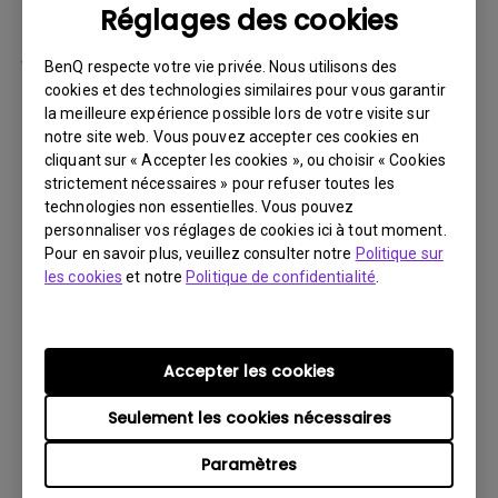
Réglages des cookies
par la suite.
Vous devez retourner le Produit à BenQ,
BenQ respecte votre vie privée. Nous utilisons des
sauf indication contraire de BenQ, ou à un
cookies et des technologies similaires pour vous garantir
la meilleure expérience possible lors de votre visite sur
prestataire de services agréé BenQ. Vous
notre site web. Vous pouvez accepter ces cookies en
devez prépayer les frais d’expédition, taxes
cliquant sur « Accepter les cookies », ou choisir « Cookies
d’exportation, droits de douane et toutes
strictement nécessaires » pour refuser toutes les
charges associées au transport du Produit
technologies non essentielles. Vous pouvez
personnaliser vos réglages de cookies ici à tout moment.
BenQ. De plus, vous êtes responsable de
Pour en savoir plus, veuillez consulter notre
Politique sur
l’assurance du Produit expédié et assumez
les cookies
et notre
Politique de confidentialité
.
le risque de perte des colis.
Tous les Produits retournés doivent être
accompagnés (i) des matériaux d’expédition
Accepter les cookies
et d’emballage d’origine, (ii) d’une description
Seulement les cookies nécessaires
du symptôme du Produit BenQ et (iii) d’une
preuve du lieu et de la date d’achat. Le
Paramètres
numéro RMA doit être clairement inscrit sur