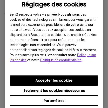
Réglages des cookies
par la suite.
Vous devez retourner le Produit à BenQ,
BenQ respecte votre vie privée. Nous utilisons des
sauf indication contraire de BenQ, ou à un
cookies et des technologies similaires pour vous garantir
la meilleure expérience possible lors de votre visite sur
prestataire de services agréé BenQ. Vous
notre site web. Vous pouvez accepter ces cookies en
devez prépayer les frais d’expédition, taxes
cliquant sur « Accepter les cookies », ou choisir « Cookies
d’exportation, droits de douane et toutes
strictement nécessaires » pour refuser toutes les
charges associées au transport du Produit
technologies non essentielles. Vous pouvez
personnaliser vos réglages de cookies ici à tout moment.
BenQ. De plus, vous êtes responsable de
Pour en savoir plus, veuillez consulter notre
Politique sur
l’assurance du Produit expédié et assumez
les cookies
et notre
Politique de confidentialité
.
le risque de perte des colis.
Tous les Produits retournés doivent être
accompagnés (i) des matériaux d’expédition
Accepter les cookies
et d’emballage d’origine, (ii) d’une description
Seulement les cookies nécessaires
du symptôme du Produit BenQ et (iii) d’une
preuve du lieu et de la date d’achat. Le
Paramètres
numéro RMA doit être clairement inscrit sur