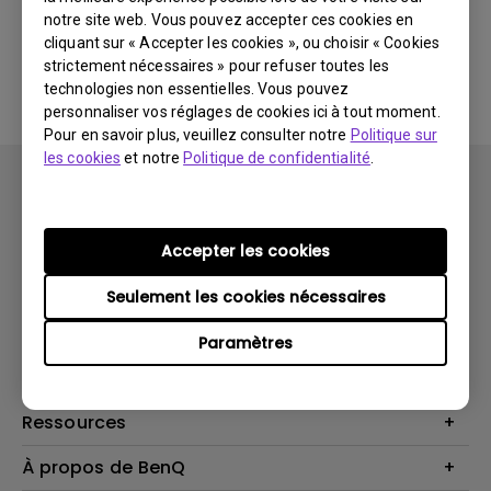
notre site web. Vous pouvez accepter ces cookies en
cliquant sur « Accepter les cookies », ou choisir « Cookies
Aucune FAQ associée
strictement nécessaires » pour refuser toutes les
technologies non essentielles. Vous pouvez
personnaliser vos réglages de cookies ici à tout moment.
Pour en savoir plus, veuillez consulter notre
Politique sur
les cookies
et notre
Politique de confidentialité
.
Accepter les cookies
Produits
Seulement les cookies nécessaires
Vidéoprojecteurs
Solutions
Paramètres
Moniteurs
Business Display
Assistance Technique
Éclairage
Haut-parleur
Contactez-nous
Ressources
Download Search
Centre de connaissances
À propos de BenQ
Recycling