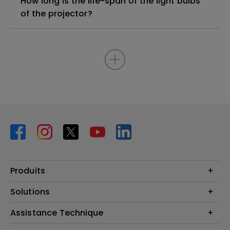
How long is the life-span of the light bulbs
of the projector?
Produits
Vidéoprojecteurs
Solutions
Moniteurs
Business Display
Assistance Technique
Éclairage