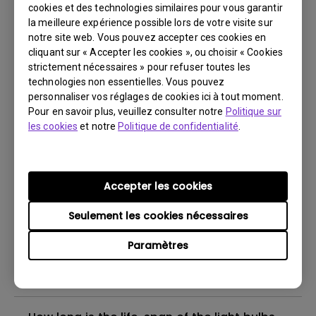
After covering the lamp lens while projector
cookies et des technologies similaires pour vous garantir
is on, the image is now blurred.
la meilleure expérience possible lors de votre visite sur
notre site web. Vous pouvez accepter ces cookies en
cliquant sur « Accepter les cookies », ou choisir « Cookies
Can I leave my projector turned on 24/7?
strictement nécessaires » pour refuser toutes les
technologies non essentielles. Vous pouvez
personnaliser vos réglages de cookies ici à tout moment.
What is BenQ Short-Throw Technology?
Pour en savoir plus, veuillez consulter notre
Politique sur
les cookies
et notre
Politique de confidentialité
.
What is the difference between DLP
projectors and LCD projectors?
Accepter les cookies
Why is the lamp is not as bright (or
Seulement les cookies nécessaires
dimmed) after using for a period of time?
Paramètres
What reason will cause lamp to
breakdown?