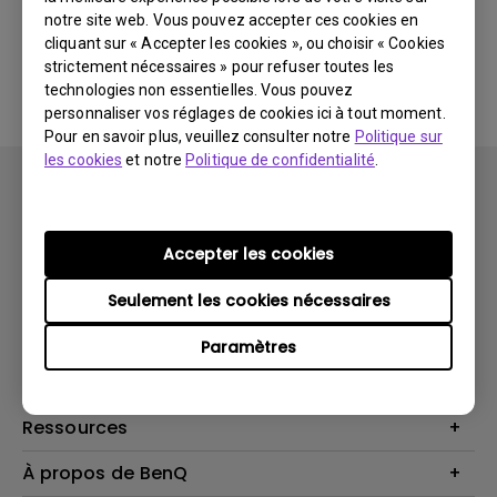
notre site web. Vous pouvez accepter ces cookies en
cliquant sur « Accepter les cookies », ou choisir « Cookies
Aucune FAQ associée
strictement nécessaires » pour refuser toutes les
technologies non essentielles. Vous pouvez
personnaliser vos réglages de cookies ici à tout moment.
Pour en savoir plus, veuillez consulter notre
Politique sur
les cookies
et notre
Politique de confidentialité
.
Accepter les cookies
Produits
Seulement les cookies nécessaires
Vidéoprojecteurs
Solutions
Paramètres
Moniteurs
Business Display
Assistance Technique
Éclairage
Haut-parleur
Contactez-nous
Ressources
Download Search
Centre de connaissances
À propos de BenQ
Recycling