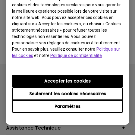
cookies et des technologies similaires pour vous garantir
Dernières
0 résultats
nouveautés
la meilleure expérience possible lors de votre visite sur
notre site web. Vous pouvez accepter ces cookies en
cliquant sur « Accepter les cookies », ou choisir « Cookies
strictement nécessaires » pour refuser toutes les
technologies non essentielles. Vous pouvez
Aucune vidéo associée
personnaliser vos réglages de cookies ici à tout moment.
Pour en savoir plus, veuillez consulter notre
Politique sur
les cookies
et notre
Politique de confidentialité
.
Accepter les cookies
Seulement les cookies nécessaires
Produits
Paramètres
Vidéoprojecteurs
Solutions
Moniteurs
Business Display
Assistance Technique
Éclairage