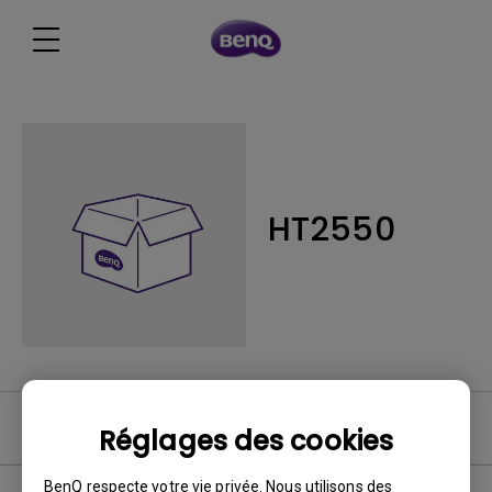
HT2550
FAQ vidéo
Réglages des cookies
BenQ respecte votre vie privée. Nous utilisons des