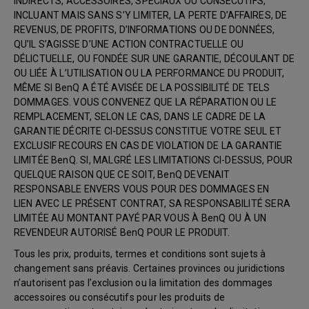
INDIRECTS, ACCESSOIRES, SPÉCIAUX OU CONSÉCUTIFS,
INCLUANT MAIS SANS S’Y LIMITER, LA PERTE D’AFFAIRES, DE
REVENUS, DE PROFITS, D’INFORMATIONS OU DE DONNÉES,
QU’IL S’AGISSE D’UNE ACTION CONTRACTUELLE OU
DÉLICTUELLE, OU FONDÉE SUR UNE GARANTIE, DÉCOULANT DE
OU LIÉE À L’UTILISATION OU LA PERFORMANCE DU PRODUIT,
MÊME SI BenQ A ÉTÉ AVISÉE DE LA POSSIBILITÉ DE TELS
DOMMAGES. VOUS CONVENEZ QUE LA RÉPARATION OU LE
REMPLACEMENT, SELON LE CAS, DANS LE CADRE DE LA
GARANTIE DÉCRITE CI-DESSUS CONSTITUE VOTRE SEUL ET
EXCLUSIF RECOURS EN CAS DE VIOLATION DE LA GARANTIE
LIMITÉE BenQ. SI, MALGRÉ LES LIMITATIONS CI-DESSUS, POUR
QUELQUE RAISON QUE CE SOIT, BenQ DEVENAIT
RESPONSABLE ENVERS VOUS POUR DES DOMMAGES EN
LIEN AVEC LE PRÉSENT CONTRAT, SA RESPONSABILITÉ SERA
LIMITÉE AU MONTANT PAYÉ PAR VOUS À BenQ OU À UN
REVENDEUR AUTORISÉ BenQ POUR LE PRODUIT.
Tous les prix, produits, termes et conditions sont sujets à
changement sans préavis. Certaines provinces ou juridictions
n’autorisent pas l’exclusion ou la limitation des dommages
accessoires ou consécutifs pour les produits de