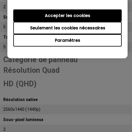
2
Accepter les cookies
Sous-pixel sombre
5
Seulement les cookies nécessaires
Total de sous-pixels admissibles
Paramètres
5
Catégorie de panneau
Résolution Quad
HD (QHD)
Résolution native
2560x1440 (1440p)
Sous-pixel lumineux
2