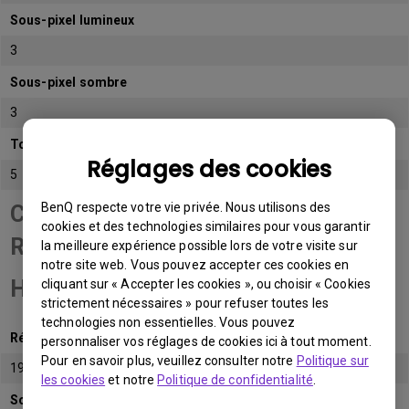
Sous-pixel lumineux
3
Sous-pixel sombre
3
Total de sous-pixels admissibles
Réglages des cookies
5
BenQ respecte votre vie privée. Nous utilisons des
Catégorie de panneau
cookies et des technologies similaires pour vous garantir
Résolution Full
la meilleure expérience possible lors de votre visite sur
notre site web. Vous pouvez accepter ces cookies en
HD (FHD)
cliquant sur « Accepter les cookies », ou choisir « Cookies
strictement nécessaires » pour refuser toutes les
technologies non essentielles. Vous pouvez
Résolution native
personnaliser vos réglages de cookies ici à tout moment.
Pour en savoir plus, veuillez consulter notre
Politique sur
1920x1080 (1080p)
les cookies
et notre
Politique de confidentialité
.
Sous-pixel lumineux