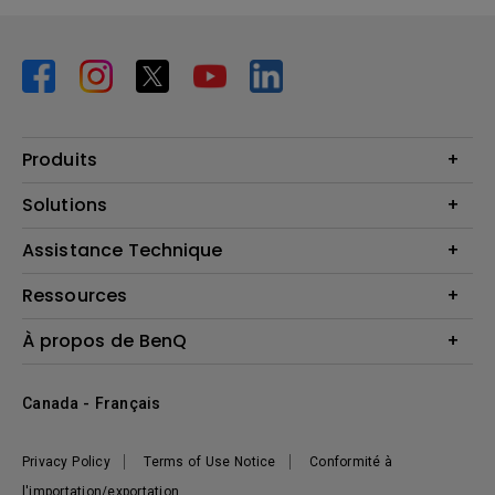
Produits
Vidéoprojecteurs
Solutions
Moniteurs
Business Display
Assistance Technique
Éclairage
Haut-parleur
Contactez-nous
Ressources
Download Search
Centre de connaissances
À propos de BenQ
Recycling
Deal Registration
Information générale
Présentation de l'entreprise
Canada - Français
Développement durable
Actualités
Privacy Policy
Terms of Use Notice
Conformité à
l'importation/exportation