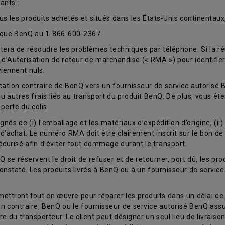
ants :
ous les produits achetés et situés dans les États-Unis continentaux
nique BenQ au 1-866-600-2367.
era de résoudre les problèmes techniques par téléphone. Si la ré
d’Autorisation de retour de marchandise (« RMA ») pour identifier
iennent nuls.
ication contraire de BenQ vers un fournisseur de service autorisé 
ou autres frais liés au transport du produit BenQ. De plus, vous êt
perte du colis.
nés de (i) l’emballage et les matériaux d’expédition d’origine, (ii
e d’achat. Le numéro RMA doit être clairement inscrit sur le bon de 
curisé afin d’éviter tout dommage durant le transport.
 se réservent le droit de refuser et de retourner, port dû, les prod
constaté. Les produits livrés à BenQ ou à un fournisseur de servi
ettront tout en œuvre pour réparer les produits dans un délai de 
on contraire, BenQ ou le fournisseur de service autorisé BenQ assum
ure du transporteur. Le client peut désigner un seul lieu de livrais