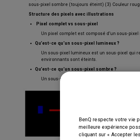
sous-pixel sombre (toujours éteint) (3) Couleur rouge
Structure des pixels avec illustrations
Pixel complet vs sous-pixel
Un pixel complet est composé d’un sous-pixel r
Qu’est-ce qu’un sous-pixel lumineux ?
Un sous-pixel lumineux est un sous-pixel qui 
environnants sont éteints.
Qu’est-ce qu’un sous-pixel sombre ?
Un sous-pixel qui reste coloré sur un fond blan
BenQ respecte votre vie pr
meilleure expérience poss
cliquant sur « Accepter le