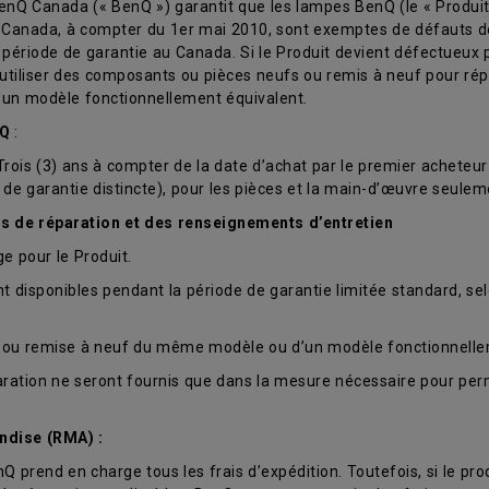
nQ Canada (« BenQ ») garantit que les lampes BenQ (le « Produit 
 Canada, à compter du 1er mai 2010, sont exemptes de défauts de
période de garantie au Canada. Si le Produit devient défectueux 
 utiliser des composants ou pièces neufs ou remis à neuf pour répa
un modèle fonctionnellement équivalent.
nQ
:
is (3) ans à compter de la date d’achat par le premier acheteur au 
e de garantie distincte), pour les pièces et la main-d’œuvre seul
es de réparation et des renseignements d’entretien
 pour le Produit.
 disponibles pendant la période de garantie limitée standard, sel
ve ou remise à neuf du même modèle ou d’un modèle fonctionnelle
éparation ne seront fournis que dans la mesure nécessaire pour pe
ndise (RMA) :
nQ prend en charge tous les frais d’expédition. Toutefois, si le prod