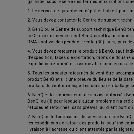
garantie, sous réserve des termes et conditions suiv
1. Le service de garantie en dépôt est offert pour t
2. Vous devez contacter le Centre de support tech
3. BenQ ou le Centre de support technique BenQ tent
le Centre de service client BenQ émettra un numéro 
RMA sont valides pendant trente (30) jours, puis dev
4. Vous devez retourner le produit à BenQ, sauf ind
d’expédition, taxes d’exportation, droits de douane 
expédié ou retourné et assumez le risque en cas de 
5. Tous les produits retournés doivent être accompag
produit BenQ et (iii) une preuve du lieu et de la dat
produits doivent être expédiés dans un emballage sé
6. BenQ et les fournisseurs de service autorisés BenQ
BenQ; ou (ii) pour lesquels aucun problème n’a été 
refusés et retournés, sans préavis, au client port dû.
7. BenQ ou le fournisseur de service autorisé BenQ m
les expéditions de retour des produits, sauf indicati
livraison à l’adresse du client attestée par la signat