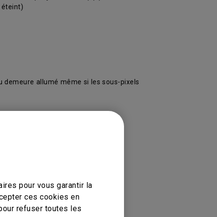
 éteint)
leu demeure allumé même si les sous-pixels
ires pour vous garantir la
ccepter ces cookies en
pour refuser toutes les