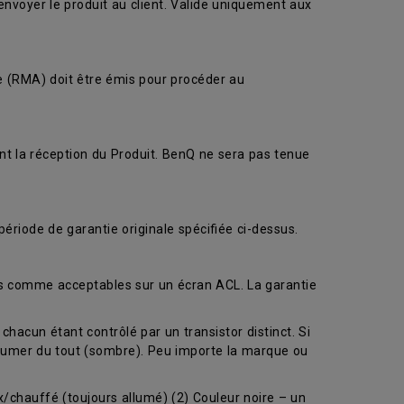
renvoyer le produit au client. Valide uniquement aux
se (RMA) doit être émis pour procéder au
nt la réception du Produit. BenQ ne sera pas tenue
ériode de garantie originale spécifiée ci-dessus.
és comme acceptables sur un écran ACL. La garantie
chacun étant contrôlé par un transistor distinct. Si
llumer du tout (sombre). Peu importe la marque ou
/chauffé (toujours allumé) (2) Couleur noire – un