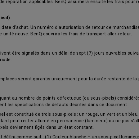
s de réparation applicables. BenQ assumera ensuite les frais pour 
ival)
:
t la date d’achat. Un numéro d’autorisation de retour de marchandi
nité neuve. BenQ couvrira les frais de transport aller-retour.
ent être signalés dans un délai de sept (7) jours ouvrables suiva
riode.
mplacés seront garantis uniquement pour la durée restante de la p
 quant au nombre de points défectueux (ou sous-pixels) considér
ent les spécifications de défauts décrites dans ce document.
est constitué de trois sous-pixels : un rouge, un vert et un bleu, 
ondant peut rester allumé en permanence (lumineux) ou ne pas s’a
pixels deviennent figés dans un état constant.
défini comme suit : (1) Couleur blanche – un sous-pixel lumineux