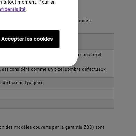
i à tout moment. Pour en
fidentialité
.
 ZBD dans le cadre de notre garantie limitée
e garantie limitée.
Accepter les cookies
’un écran ACL est considéré comme un sous-pixel
L est considéré comme un pixel sombre défectueux.
t de bureau typique).
ion des modèles couverts par la garantie ZBD) sont