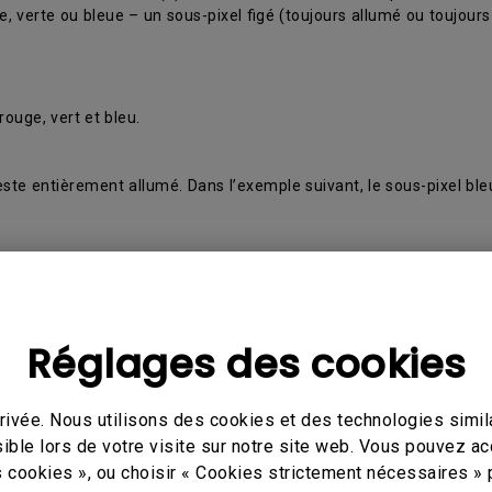
, verte ou bleue – un sous-pixel figé (toujours allumé ou toujours
ouge, vert et bleu.
reste entièrement allumé. Dans l’exemple suivant, le sous-pixel b
c.
Réglages des cookies
ivée. Nous utilisons des cookies et des technologies simila
ible lors de votre visite sur notre site web. Vous pouvez a
s cookies », ou choisir « Cookies strictement nécessaires » 