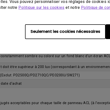
lles. Vous pouvez personnaliser vos réglages de cookies ic
ulter notre
Politique sur les cookies
et notre
Politique de con
o point lumineux)
et la satisfaction de sa clientèle a mené à l’offre d’une garantie
é, un échange gratuit du moniteur est garanti pendant la période d
Seulement les cookies nécessaires
 bleu ou vert qui demeure constamment allumé sur un fond noir d
.
 constamment sombre ou coloré sur un fond blanc d’un écran AC
t doit être supérieur à 200 lux (correspondant à un environnemen
 (Exclut: PD2500Q/PD2710QC/PD3200U/SW271)
a date d’achat
 jugés acceptables pour chaque taille de panneau ACL (à l’except