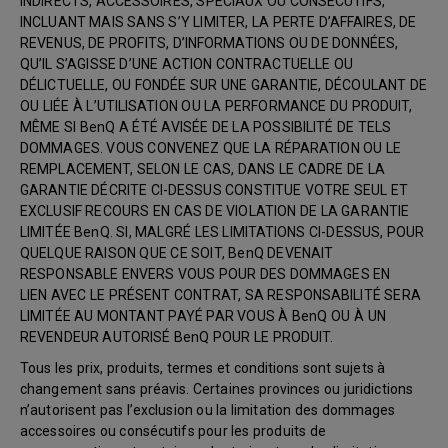
INDIRECTS, ACCESSOIRES, SPÉCIAUX OU CONSÉCUTIFS,
INCLUANT MAIS SANS S’Y LIMITER, LA PERTE D’AFFAIRES, DE
REVENUS, DE PROFITS, D’INFORMATIONS OU DE DONNÉES,
QU’IL S’AGISSE D’UNE ACTION CONTRACTUELLE OU
DÉLICTUELLE, OU FONDÉE SUR UNE GARANTIE, DÉCOULANT DE
OU LIÉE À L’UTILISATION OU LA PERFORMANCE DU PRODUIT,
MÊME SI BenQ A ÉTÉ AVISÉE DE LA POSSIBILITÉ DE TELS
DOMMAGES. VOUS CONVENEZ QUE LA RÉPARATION OU LE
REMPLACEMENT, SELON LE CAS, DANS LE CADRE DE LA
GARANTIE DÉCRITE CI-DESSUS CONSTITUE VOTRE SEUL ET
EXCLUSIF RECOURS EN CAS DE VIOLATION DE LA GARANTIE
LIMITÉE BenQ. SI, MALGRÉ LES LIMITATIONS CI-DESSUS, POUR
QUELQUE RAISON QUE CE SOIT, BenQ DEVENAIT
RESPONSABLE ENVERS VOUS POUR DES DOMMAGES EN
LIEN AVEC LE PRÉSENT CONTRAT, SA RESPONSABILITÉ SERA
LIMITÉE AU MONTANT PAYÉ PAR VOUS À BenQ OU À UN
REVENDEUR AUTORISÉ BenQ POUR LE PRODUIT.
Tous les prix, produits, termes et conditions sont sujets à
changement sans préavis. Certaines provinces ou juridictions
n’autorisent pas l’exclusion ou la limitation des dommages
accessoires ou consécutifs pour les produits de