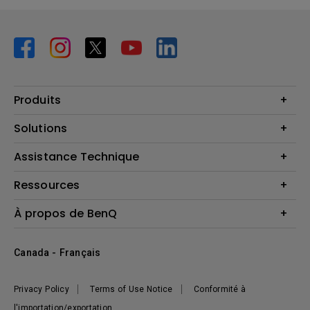
Produits
Vidéoprojecteurs
Solutions
Moniteurs
Business Display
Assistance Technique
Éclairage
Haut-parleur
Contactez-nous
Ressources
Download Search
Centre de connaissances
À propos de BenQ
Recycling
Deal Registration
Information générale
Présentation de l'entreprise
Canada - Français
Développement durable
Actualités
Privacy Policy
Terms of Use Notice
Conformité à
l'importation/exportation