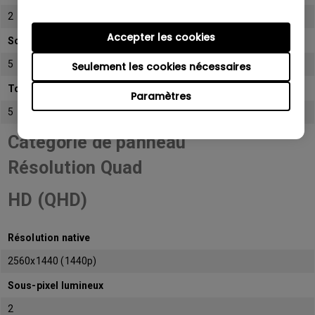
2
Accepter les cookies
Sous-pixel sombre
5
Seulement les cookies nécessaires
Total de sous-pixels admissibles
Paramètres
5
Catégorie de panneau
Résolution Quad
HD (QHD)
Résolution native
2560x1440 (1440p)
Sous-pixel lumineux
2