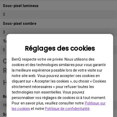
Sous-pixel lumineux
3
Sous-pixel sombre
3
Total de sous-pixels admissibles
Réglages des cookies
5
BenQ respecte votre vie privée. Nous utilisons des
Catégorie de panneau
cookies et des technologies similaires pour vous garantir
Résolution Full
la meilleure expérience possible lors de votre visite sur
notre site web. Vous pouvez accepter ces cookies en
HD (FHD)
cliquant sur « Accepter les cookies », ou choisir « Cookies
strictement nécessaires » pour refuser toutes les
technologies non essentielles. Vous pouvez
Résolution native
personnaliser vos réglages de cookies ici à tout moment.
Pour en savoir plus, veuillez consulter notre
Politique sur
1920x1080 (1080p)
les cookies
et notre
Politique de confidentialité
.
Sous-pixel lumineux