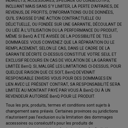
INDIRECTS, ACCESSOIRES, SPÉCIAUX OU CONSÉCUTIFS,
INCLUANT MAIS SANS S’Y LIMITER, LA PERTE D’AFFAIRES, DE
REVENUS, DE PROFITS, D’INFORMATIONS OU DE DONNÉES,
QU’IL S’AGISSE D’UNE ACTION CONTRACTUELLE OU
DÉLICTUELLE, OU FONDÉE SUR UNE GARANTIE, DÉCOULANT DE
OU LIÉE À L’UTILISATION OU LA PERFORMANCE DU PRODUIT,
MÊME SI BenQ A ÉTÉ AVISÉE DE LA POSSIBILITÉ DE TELS
DOMMAGES. VOUS CONVENEZ QUE LA RÉPARATION OU LE
REMPLACEMENT, SELON LE CAS, DANS LE CADRE DE LA
GARANTIE DÉCRITE CI-DESSUS CONSTITUE VOTRE SEUL ET
EXCLUSIF RECOURS EN CAS DE VIOLATION DE LA GARANTIE
LIMITÉE BenQ. SI, MALGRÉ LES LIMITATIONS CI-DESSUS, POUR
QUELQUE RAISON QUE CE SOIT, BenQ DEVENAIT
RESPONSABLE ENVERS VOUS POUR DES DOMMAGES EN
LIEN AVEC LE PRÉSENT CONTRAT, SA RESPONSABILITÉ SERA
LIMITÉE AU MONTANT PAYÉ PAR VOUS À BenQ OU À UN
REVENDEUR AUTORISÉ BenQ POUR LE PRODUIT.
Tous les prix, produits, termes et conditions sont sujets à
changement sans préavis. Certaines provinces ou juridictions
n’autorisent pas l’exclusion ou la limitation des dommages
accessoires ou consécutifs pour les produits de