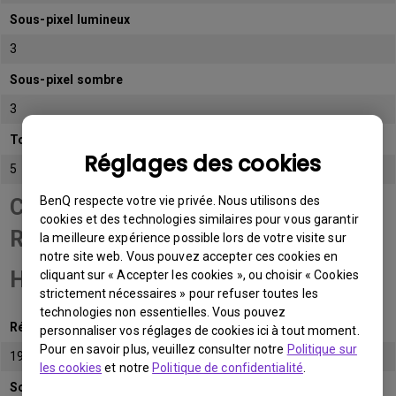
Sous-pixel lumineux
3
Sous-pixel sombre
3
Total de sous-pixels admissibles
Réglages des cookies
5
BenQ respecte votre vie privée. Nous utilisons des
Catégorie de panneau
cookies et des technologies similaires pour vous garantir
Résolution Full
la meilleure expérience possible lors de votre visite sur
notre site web. Vous pouvez accepter ces cookies en
HD (FHD)
cliquant sur « Accepter les cookies », ou choisir « Cookies
strictement nécessaires » pour refuser toutes les
technologies non essentielles. Vous pouvez
Résolution native
personnaliser vos réglages de cookies ici à tout moment.
Pour en savoir plus, veuillez consulter notre
Politique sur
1920x1080 (1080p)
les cookies
et notre
Politique de confidentialité
.
Sous-pixel lumineux