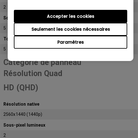
2
Accepter les cookies
Sous-pixel sombre
5
Seulement les cookies nécessaires
Total de sous-pixels admissibles
Paramètres
5
Catégorie de panneau
Résolution Quad
HD (QHD)
Résolution native
2560x1440 (1440p)
Sous-pixel lumineux
2