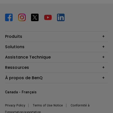
Produits
Vidéoprojecteurs
Solutions
Moniteurs
Business Display
Assistance Technique
Éclairage
Haut-parleur
Contactez-nous
Ressources
Download Search
Centre de connaissances
À propos de BenQ
Recycling
Deal Registration
Information générale
Présentation de l'entreprise
Canada - Français
Développement durable
Actualités
Privacy Policy
Terms of Use Notice
Conformité à
l'importation/exportation