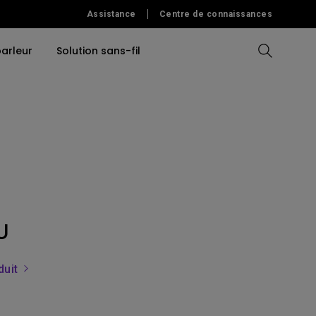
Assistance
Centre de connaissances
arleur
Solution sans-fil
Compare All Projectors
Compare All Monitors
Compare All Lightings
Education Software
r
Monitors
ors
Accessories
Accessories
Accessoires
Accessories
s aux
tors
Software
Logiciels
ation
U
m
duit