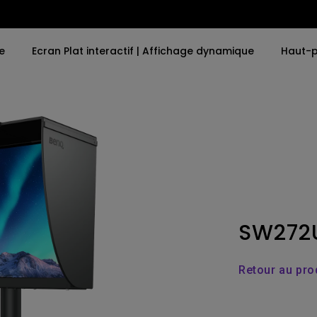
e
Ecran Plat interactif | Affichage dynamique
Haut-p
ues
Par mot-clé
Par mot-clé
Explorer le projecteu
Explore e-Sport 
d'entreprise
4K UHD (3840×2160)
4K(3840x2160)
e-Sport Monit
Projecteurs dédié
grandes salles
r MacBook
LED
With HDR
Business Moni
Exhibition & Simul
Laser
21：9 Ultra large
SW272
Conference Roo
Avec Android TV
USB-C
Meeting Room
Avec un faible décalage
Thunderbolt
Retour au pro
d'entrée
P3