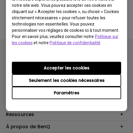
notre site web. Vous pouvez accepter ces cookies en
cliquant sur « Accepter les cookies », ou choisir « Cookies
Aucune FAQ associée
strictement nécessaires » pour refuser toutes les
technologies non essentielles. Vous pouvez
personnaliser vos réglages de cookies ici à tout moment.
Pour en savoir plus, veuillez consulter notre
Politique sur
les cookies
et notre
Politique de confidentialité
.
Accepter les cookies
Produits
Seulement les cookies nécessaires
Vidéoprojecteurs
Solutions
Paramètres
Moniteurs
Business Display
Assistance Technique
Éclairage
Haut-parleur
Contactez-nous
Ressources
Download Search
Centre de connaissances
À propos de BenQ
Recycling