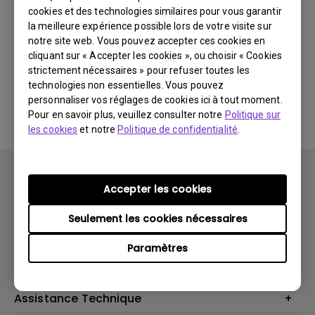
cookies et des technologies similaires pour vous garantir
Dernières
0 résultats
nouveautés
la meilleure expérience possible lors de votre visite sur
notre site web. Vous pouvez accepter ces cookies en
cliquant sur « Accepter les cookies », ou choisir « Cookies
strictement nécessaires » pour refuser toutes les
technologies non essentielles. Vous pouvez
Aucune vidéo associée
personnaliser vos réglages de cookies ici à tout moment.
Pour en savoir plus, veuillez consulter notre
Politique sur
les cookies
et notre
Politique de confidentialité
.
Accepter les cookies
Seulement les cookies nécessaires
Produits
Paramètres
Vidéoprojecteurs
Solutions
Moniteurs
Business Display
Assistance Technique
Éclairage