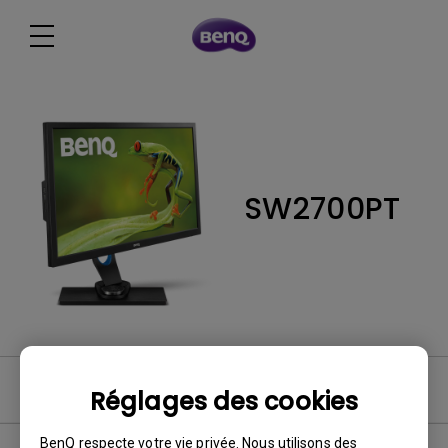
SW2700PT
FAQ vidéo
Réglages des cookies
BenQ respecte votre vie privée. Nous utilisons des