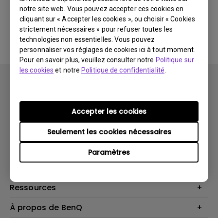
notre site web. Vous pouvez accepter ces cookies en
cliquant sur « Accepter les cookies », ou choisir « Cookies
Aucune FAQ associée
strictement nécessaires » pour refuser toutes les
technologies non essentielles. Vous pouvez
personnaliser vos réglages de cookies ici à tout moment.
Pour en savoir plus, veuillez consulter notre
Politique sur
les cookies
et notre
Politique de confidentialité
.
Accepter les cookies
Produits
Seulement les cookies nécessaires
Vidéoprojecteurs
Solutions
Paramètres
Moniteurs
Business Display
Assistance Technique
Éclairage
Haut-parleur
Contactez-nous
Ressources
Download Search
Centre de connaissances
À propos de BenQ
Recycling