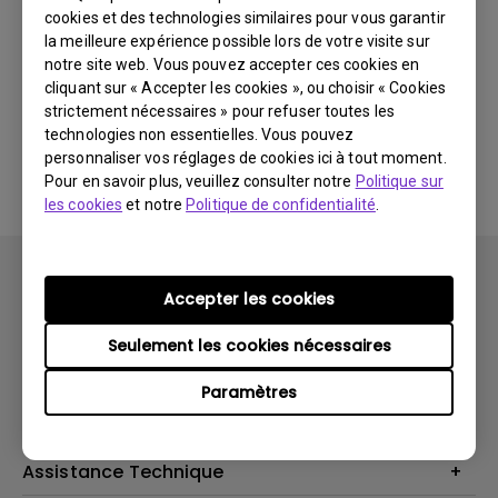
cookies et des technologies similaires pour vous garantir
Dernières
0 résultats
nouveautés
la meilleure expérience possible lors de votre visite sur
notre site web. Vous pouvez accepter ces cookies en
cliquant sur « Accepter les cookies », ou choisir « Cookies
strictement nécessaires » pour refuser toutes les
technologies non essentielles. Vous pouvez
Aucune vidéo associée
personnaliser vos réglages de cookies ici à tout moment.
Pour en savoir plus, veuillez consulter notre
Politique sur
les cookies
et notre
Politique de confidentialité
.
Accepter les cookies
Seulement les cookies nécessaires
Produits
Paramètres
Vidéoprojecteurs
Solutions
Moniteurs
Business Display
Assistance Technique
Éclairage