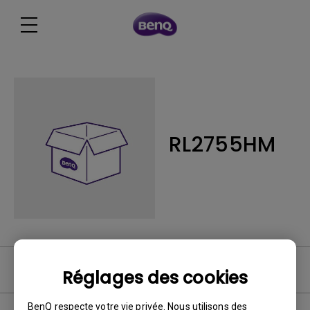
RL2755HM
FAQ vidéo
Réglages des cookies
BenQ respecte votre vie privée. Nous utilisons des