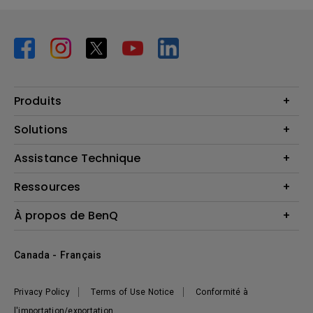
Produits
Vidéoprojecteurs
Solutions
Moniteurs
Business Display
Assistance Technique
Éclairage
Haut-parleur
Contactez-nous
Ressources
Download Search
Centre de connaissances
À propos de BenQ
Recycling
Deal Registration
Information générale
Présentation de l'entreprise
Canada - Français
Développement durable
Actualités
Privacy Policy
Terms of Use Notice
Conformité à
l'importation/exportation