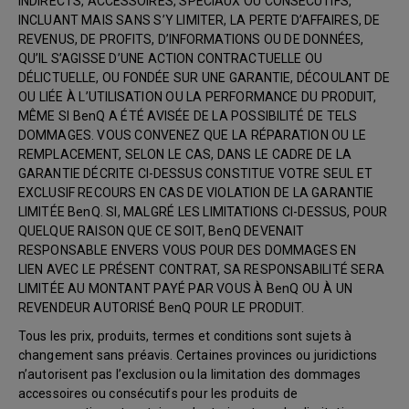
INDIRECTS, ACCESSOIRES, SPÉCIAUX OU CONSÉCUTIFS,
INCLUANT MAIS SANS S’Y LIMITER, LA PERTE D’AFFAIRES, DE
REVENUS, DE PROFITS, D’INFORMATIONS OU DE DONNÉES,
QU’IL S’AGISSE D’UNE ACTION CONTRACTUELLE OU
DÉLICTUELLE, OU FONDÉE SUR UNE GARANTIE, DÉCOULANT DE
OU LIÉE À L’UTILISATION OU LA PERFORMANCE DU PRODUIT,
MÊME SI BenQ A ÉTÉ AVISÉE DE LA POSSIBILITÉ DE TELS
DOMMAGES. VOUS CONVENEZ QUE LA RÉPARATION OU LE
REMPLACEMENT, SELON LE CAS, DANS LE CADRE DE LA
GARANTIE DÉCRITE CI-DESSUS CONSTITUE VOTRE SEUL ET
EXCLUSIF RECOURS EN CAS DE VIOLATION DE LA GARANTIE
LIMITÉE BenQ. SI, MALGRÉ LES LIMITATIONS CI-DESSUS, POUR
QUELQUE RAISON QUE CE SOIT, BenQ DEVENAIT
RESPONSABLE ENVERS VOUS POUR DES DOMMAGES EN
LIEN AVEC LE PRÉSENT CONTRAT, SA RESPONSABILITÉ SERA
LIMITÉE AU MONTANT PAYÉ PAR VOUS À BenQ OU À UN
REVENDEUR AUTORISÉ BenQ POUR LE PRODUIT.
Tous les prix, produits, termes et conditions sont sujets à
changement sans préavis. Certaines provinces ou juridictions
n’autorisent pas l’exclusion ou la limitation des dommages
accessoires ou consécutifs pour les produits de