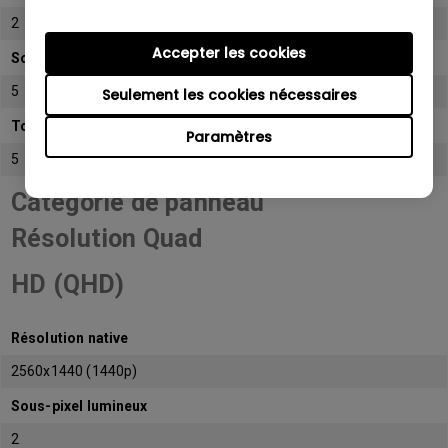
2
Accepter les cookies
Sous-pixel sombre
5
Seulement les cookies nécessaires
Total de sous-pixels admissibles
Paramètres
5
Catégorie de panneau
Résolution Quad
HD (QHD)
Résolution native
2560x1440 (1440p)
Sous-pixel lumineux
2