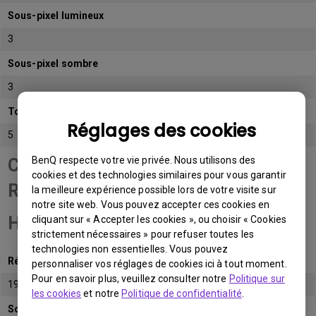
Sous-pixel lumineux
3
Sous-pixel sombre
3
Total de sous-pixels admissibles
Réglages des cookies
5
BenQ respecte votre vie privée. Nous utilisons des
Catégorie de panneau
cookies et des technologies similaires pour vous garantir
Résolution Full
la meilleure expérience possible lors de votre visite sur
notre site web. Vous pouvez accepter ces cookies en
HD (FHD)
cliquant sur « Accepter les cookies », ou choisir « Cookies
strictement nécessaires » pour refuser toutes les
technologies non essentielles. Vous pouvez
Résolution native
personnaliser vos réglages de cookies ici à tout moment.
Pour en savoir plus, veuillez consulter notre
Politique sur
1920x1080 (1080p)
les cookies
et notre
Politique de confidentialité
.
Sous-pixel lumineux