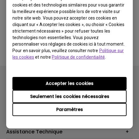
cookies et des technologies similaires pour vous garantir
Dernières
0 résultats
nouveautés
la meilleure expérience possible lors de votre visite sur
notre site web. Vous pouvez accepter ces cookies en
cliquant sur « Accepter les cookies », ou choisir « Cookies
strictement nécessaires » pour refuser toutes les
technologies non essentielles. Vous pouvez
Aucune vidéo associée
personnaliser vos réglages de cookies ici à tout moment.
Pour en savoir plus, veuillez consulter notre
Politique sur
les cookies
et notre
Politique de confidentialité
.
Accepter les cookies
Seulement les cookies nécessaires
Produits
Paramètres
Vidéoprojecteurs
Solutions
Moniteurs
Business Display
Assistance Technique
Éclairage