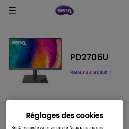
PD2706U
Retour au produit
Vidéo
Réglages des cookies
BenQ respecte votre vie privée. Nous utilisons des