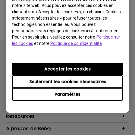
notre site web. Vous pouvez accepter ces cookies en
cliquant sur « Accepter les cookies », ou choisir « Cookies
Aucune FAQ associée
strictement nécessaires » pour refuser toutes les
technologies non essentielles. Vous pouvez
personnaliser vos réglages de cookies ici à tout moment.
Pour en savoir plus, veuillez consulter notre
Politique sur
les cookies
et notre
Politique de confidentialité
.
Accepter les cookies
Produits
Seulement les cookies nécessaires
Vidéoprojecteurs
Solutions
Paramètres
Moniteurs
Business Display
Assistance Technique
Éclairage
Haut-parleur
Contactez-nous
Ressources
Download Search
Centre de connaissances
À propos de BenQ
Recycling