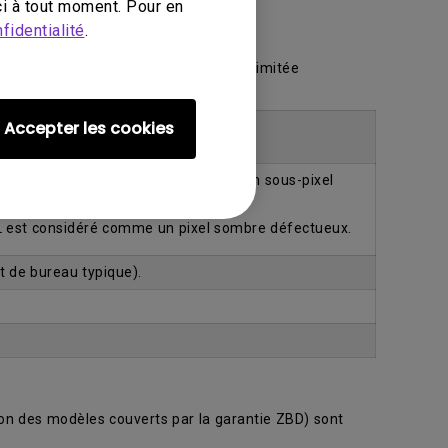
i à tout moment. Pour en
fidentialité
.
 ZBD dans le cadre de notre garantie limitée
e garantie limitée.
Accepter les cookies
’un écran ACL est considéré comme un sous-pixel
L est considéré comme un pixel sombre défectueux.
t de bureau typique).
ion des modèles couverts par la garantie ZBD) sont