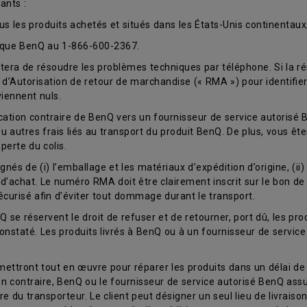
ants :
ous les produits achetés et situés dans les États-Unis continentaux
nique BenQ au 1-866-600-2367.
era de résoudre les problèmes techniques par téléphone. Si la ré
d’Autorisation de retour de marchandise (« RMA ») pour identifier
iennent nuls.
ication contraire de BenQ vers un fournisseur de service autorisé 
ou autres frais liés au transport du produit BenQ. De plus, vous êt
perte du colis.
nés de (i) l’emballage et les matériaux d’expédition d’origine, (ii
e d’achat. Le numéro RMA doit être clairement inscrit sur le bon de 
curisé afin d’éviter tout dommage durant le transport.
 se réservent le droit de refuser et de retourner, port dû, les prod
constaté. Les produits livrés à BenQ ou à un fournisseur de servi
ettront tout en œuvre pour réparer les produits dans un délai de 
on contraire, BenQ ou le fournisseur de service autorisé BenQ assum
ure du transporteur. Le client peut désigner un seul lieu de livrais