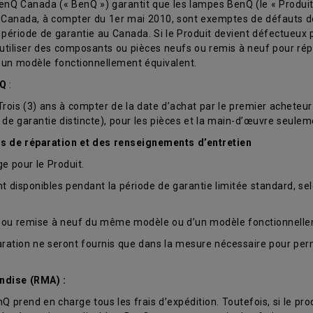
nQ Canada (« BenQ ») garantit que les lampes BenQ (le « Produit 
 Canada, à compter du 1er mai 2010, sont exemptes de défauts de
période de garantie au Canada. Si le Produit devient défectueux 
 utiliser des composants ou pièces neufs ou remis à neuf pour répa
un modèle fonctionnellement équivalent.
nQ
:
is (3) ans à compter de la date d’achat par le premier acheteur au 
e de garantie distincte), pour les pièces et la main-d’œuvre seul
es de réparation et des renseignements d’entretien
 pour le Produit.
 disponibles pendant la période de garantie limitée standard, sel
ve ou remise à neuf du même modèle ou d’un modèle fonctionnelle
éparation ne seront fournis que dans la mesure nécessaire pour pe
ndise (RMA) :
nQ prend en charge tous les frais d’expédition. Toutefois, si le prod