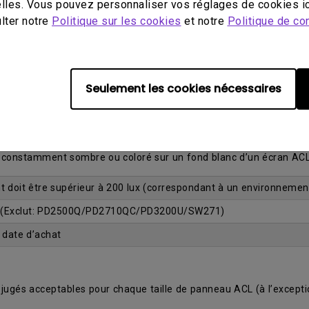
lles. Vous pouvez personnaliser vos réglages de cookies ic
ulter notre
Politique sur les cookies
et notre
Politique de con
o point lumineux)
et la satisfaction de sa clientèle a mené à l’offre d’une garantie
é, un échange gratuit du moniteur est garanti pendant la période d
Seulement les cookies nécessaires
 bleu ou vert qui demeure constamment allumé sur un fond noir d
.
 constamment sombre ou coloré sur un fond blanc d’un écran AC
t doit être supérieur à 200 lux (correspondant à un environnemen
 (Exclut: PD2500Q/PD2710QC/PD3200U/SW271)
a date d’achat
 jugés acceptables pour chaque taille de panneau ACL (à l’except