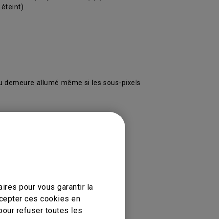
 éteint)
leu demeure allumé même si les sous-pixels
ires pour vous garantir la
ccepter ces cookies en
pour refuser toutes les