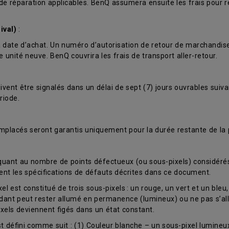
s de réparation applicables. BenQ assumera ensuite les frais pour 
ival)
:
t la date d’achat. Un numéro d’autorisation de retour de marchandi
nité neuve. BenQ couvrira les frais de transport aller-retour.
ent être signalés dans un délai de sept (7) jours ouvrables suiva
riode.
mplacés seront garantis uniquement pour la durée restante de la p
 quant au nombre de points défectueux (ou sous-pixels) considér
ent les spécifications de défauts décrites dans ce document.
est constitué de trois sous-pixels : un rouge, un vert et un bleu, 
ondant peut rester allumé en permanence (lumineux) ou ne pas s’a
pixels deviennent figés dans un état constant.
défini comme suit : (1) Couleur blanche – un sous-pixel lumineux