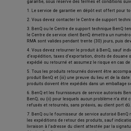
garantie, sous réserve des termes et conditions suiv
1. Le service de garantie en dépôt est offert pour t
2. Vous devez contacter le Centre de support tech
3. BenQ ou le Centre de support technique BenQ tent
le Centre de service client BenQ émettra un numéro 
RMA sont valides pendant trente (30) jours, puis dev
4. Vous devez retourner le produit à BenQ, sauf ind
d’expédition, taxes d’exportation, droits de douane 
expédié ou retourné et assumez le risque en cas de 
5. Tous les produits retournés doivent être accompag
produit BenQ et (iii) une preuve du lieu et de la dat
produits doivent être expédiés dans un emballage sé
6. BenQ et les fournisseurs de service autorisés BenQ
BenQ; ou (ii) pour lesquels aucun problème n’a été 
refusés et retournés, sans préavis, au client port dû.
7. BenQ ou le fournisseur de service autorisé BenQ m
les expéditions de retour des produits, sauf indicati
livraison à l’adresse du client attestée par la signat