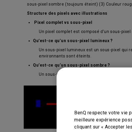
sous-pixel sombre (toujours éteint) (3) Couleur rouge
Structure des pixels avec illustrations
Pixel complet vs sous-pixel
Un pixel complet est composé d’un sous-pixel r
Qu’est-ce qu’un sous-pixel lumineux ?
Un sous-pixel lumineux est un sous-pixel qui 
environnants sont éteints.
Qu’est-ce qu’un sous-pixel sombre ?
Un sous-pixel qui reste coloré sur un fond blan
BenQ respecte votre vie pr
meilleure expérience poss
cliquant sur « Accepter le