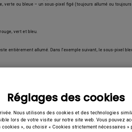
, verte ou bleue – un sous-pixel figé (toujours allumé ou toujours
ouge, vert et bleu.
reste entièrement allumé. Dans l’exemple suivant, le sous-pixel b
c.
Réglages des cookies
ivée. Nous utilisons des cookies et des technologies simila
ible lors de votre visite sur notre site web. Vous pouvez a
s cookies », ou choisir « Cookies strictement nécessaires » 