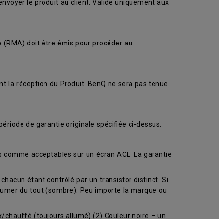
renvoyer le produit au client. Valide uniquement aux
se (RMA) doit être émis pour procéder au
nt la réception du Produit. BenQ ne sera pas tenue
ériode de garantie originale spécifiée ci-dessus.
és comme acceptables sur un écran ACL. La garantie
chacun étant contrôlé par un transistor distinct. Si
llumer du tout (sombre). Peu importe la marque ou
/chauffé (toujours allumé) (2) Couleur noire – un