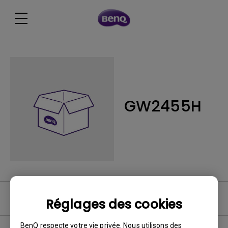
GW2455H
FAQ vidéo
Réglages des cookies
BenQ respecte votre vie privée. Nous utilisons des