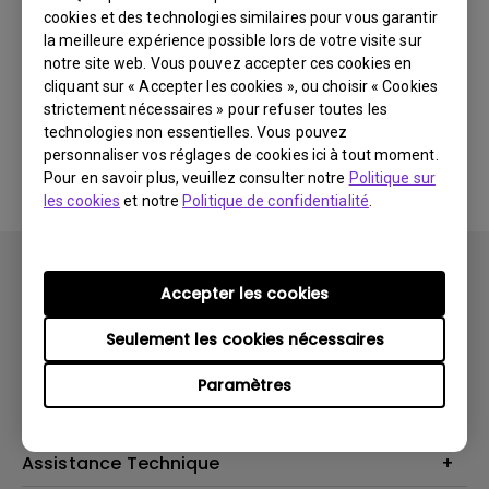
cookies et des technologies similaires pour vous garantir
Dernières
0 résultats
nouveautés
la meilleure expérience possible lors de votre visite sur
notre site web. Vous pouvez accepter ces cookies en
cliquant sur « Accepter les cookies », ou choisir « Cookies
strictement nécessaires » pour refuser toutes les
technologies non essentielles. Vous pouvez
Aucune vidéo associée
personnaliser vos réglages de cookies ici à tout moment.
Pour en savoir plus, veuillez consulter notre
Politique sur
les cookies
et notre
Politique de confidentialité
.
Accepter les cookies
Seulement les cookies nécessaires
Produits
Paramètres
Vidéoprojecteurs
Solutions
Moniteurs
Business Display
Assistance Technique
Éclairage