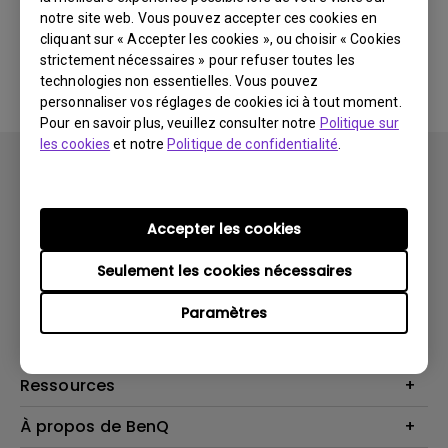
notre site web. Vous pouvez accepter ces cookies en
cliquant sur « Accepter les cookies », ou choisir « Cookies
Aucune FAQ associée
strictement nécessaires » pour refuser toutes les
technologies non essentielles. Vous pouvez
personnaliser vos réglages de cookies ici à tout moment.
Pour en savoir plus, veuillez consulter notre
Politique sur
les cookies
et notre
Politique de confidentialité
.
Accepter les cookies
Produits
Seulement les cookies nécessaires
Vidéoprojecteurs
Solutions
Paramètres
Moniteurs
Business Display
Assistance Technique
Éclairage
Haut-parleur
Contactez-nous
Ressources
Download Search
Centre de connaissances
À propos de BenQ
Recycling