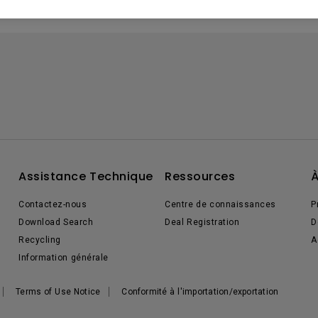
Assistance Technique
Ressources
À
Contactez-nous
Centre de connaissances
P
Download Search
Deal Registration
D
Recycling
A
Information générale
Terms of Use Notice
Conformité à l'importation/exportation