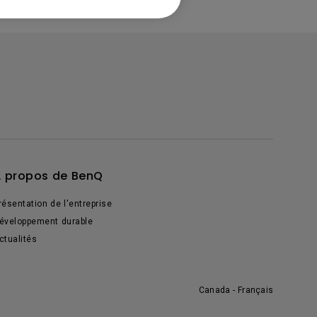
 propos de BenQ
résentation de l'entreprise
éveloppement durable
ctualités
Canada - Français