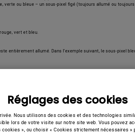
, verte ou bleue – un sous-pixel figé (toujours allumé ou toujours
ouge, vert et bleu.
reste entièrement allumé. Dans l’exemple suivant, le sous-pixel b
c.
Réglages des cookies
ivée. Nous utilisons des cookies et des technologies simila
ible lors de votre visite sur notre site web. Vous pouvez a
s cookies », ou choisir « Cookies strictement nécessaires » 