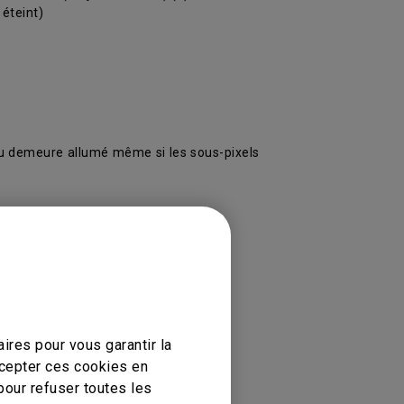
 éteint)
leu demeure allumé même si les sous-pixels
ires pour vous garantir la
ccepter ces cookies en
pour refuser toutes les