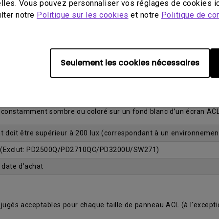
lles. Vous pouvez personnaliser vos réglages de cookies ic
ulter notre
Politique sur les cookies
et notre
Politique de con
o point lumineux)
et la satisfaction de sa clientèle a mené à l’offre d’une garantie
é, un échange gratuit du moniteur est garanti pendant la période d
Seulement les cookies nécessaires
 bleu ou vert qui demeure constamment allumé sur un fond noir d
.
 constamment sombre ou coloré sur un fond blanc d’un écran AC
t doit être supérieur à 200 lux (correspondant à un environnemen
 (Exclut: PD2500Q/PD2710QC/PD3200U/SW271)
a date d’achat
 jugés acceptables pour chaque taille de panneau ACL (à l’except