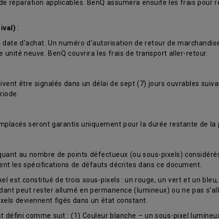
s de réparation applicables. BenQ assumera ensuite les frais pour 
ival)
:
t la date d’achat. Un numéro d’autorisation de retour de marchandi
nité neuve. BenQ couvrira les frais de transport aller-retour.
ent être signalés dans un délai de sept (7) jours ouvrables suiva
riode.
mplacés seront garantis uniquement pour la durée restante de la p
 quant au nombre de points défectueux (ou sous-pixels) considér
ent les spécifications de défauts décrites dans ce document.
est constitué de trois sous-pixels : un rouge, un vert et un bleu, 
ondant peut rester allumé en permanence (lumineux) ou ne pas s’a
pixels deviennent figés dans un état constant.
défini comme suit : (1) Couleur blanche – un sous-pixel lumineux