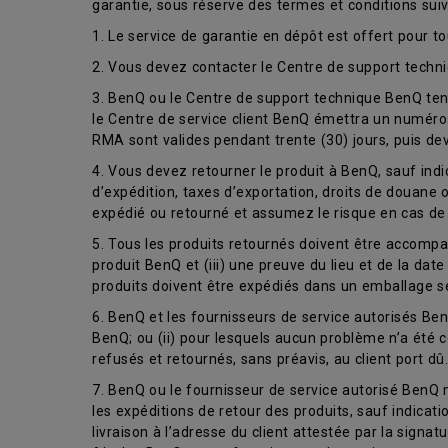
garantie, sous réserve des termes et conditions suiv
1. Le service de garantie en dépôt est offert pour t
2. Vous devez contacter le Centre de support tech
3. BenQ ou le Centre de support technique BenQ tent
le Centre de service client BenQ émettra un numéro 
RMA sont valides pendant trente (30) jours, puis dev
4. Vous devez retourner le produit à BenQ, sauf ind
d’expédition, taxes d’exportation, droits de douane 
expédié ou retourné et assumez le risque en cas de 
5. Tous les produits retournés doivent être accompag
produit BenQ et (iii) une preuve du lieu et de la dat
produits doivent être expédiés dans un emballage sé
6. BenQ et les fournisseurs de service autorisés BenQ
BenQ; ou (ii) pour lesquels aucun problème n’a été 
refusés et retournés, sans préavis, au client port dû.
7. BenQ ou le fournisseur de service autorisé BenQ m
les expéditions de retour des produits, sauf indicati
livraison à l’adresse du client attestée par la signat