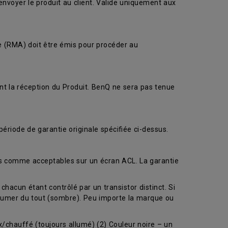
renvoyer le produit au client. Valide uniquement aux
se (RMA) doit être émis pour procéder au
nt la réception du Produit. BenQ ne sera pas tenue
ériode de garantie originale spécifiée ci-dessus.
és comme acceptables sur un écran ACL. La garantie
chacun étant contrôlé par un transistor distinct. Si
llumer du tout (sombre). Peu importe la marque ou
/chauffé (toujours allumé) (2) Couleur noire – un