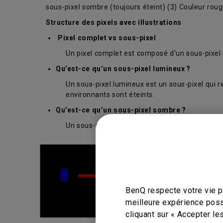
sous-pixel sombre (toujours éteint) (3) Couleur rouge
Structure des pixels avec illustrations
Pixel complet vs sous-pixel
Un pixel complet est composé d’un sous-pixel r
Qu’est-ce qu’un sous-pixel lumineux ?
Un sous-pixel lumineux est un sous-pixel qui 
environnants sont éteints.
Qu’est-ce qu’un sous-pixel sombre ?
Un sous-pixel qui reste coloré sur un fond blan
BenQ respecte votre vie pr
meilleure expérience poss
cliquant sur « Accepter le