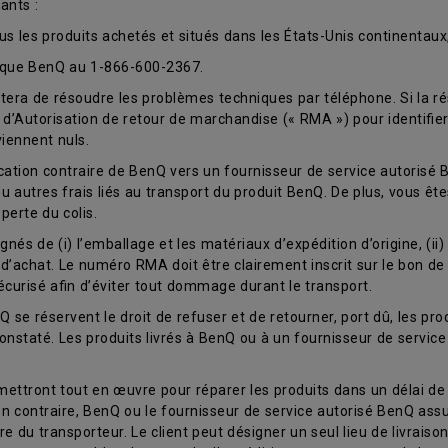
ants :
ous les produits achetés et situés dans les États-Unis continentaux
nique BenQ au 1-866-600-2367.
era de résoudre les problèmes techniques par téléphone. Si la ré
d’Autorisation de retour de marchandise (« RMA ») pour identifier
iennent nuls.
ication contraire de BenQ vers un fournisseur de service autorisé 
ou autres frais liés au transport du produit BenQ. De plus, vous êt
perte du colis.
nés de (i) l’emballage et les matériaux d’expédition d’origine, (ii
e d’achat. Le numéro RMA doit être clairement inscrit sur le bon de 
curisé afin d’éviter tout dommage durant le transport.
 se réservent le droit de refuser et de retourner, port dû, les prod
constaté. Les produits livrés à BenQ ou à un fournisseur de servi
ettront tout en œuvre pour réparer les produits dans un délai de 
on contraire, BenQ ou le fournisseur de service autorisé BenQ assum
ure du transporteur. Le client peut désigner un seul lieu de livrais