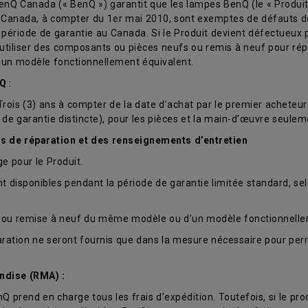
nQ Canada (« BenQ ») garantit que les lampes BenQ (le « Produit 
 Canada, à compter du 1er mai 2010, sont exemptes de défauts de
période de garantie au Canada. Si le Produit devient défectueux 
 utiliser des composants ou pièces neufs ou remis à neuf pour répa
un modèle fonctionnellement équivalent.
nQ
:
is (3) ans à compter de la date d’achat par le premier acheteur au 
e de garantie distincte), pour les pièces et la main-d’œuvre seul
es de réparation et des renseignements d’entretien
 pour le Produit.
 disponibles pendant la période de garantie limitée standard, sel
ve ou remise à neuf du même modèle ou d’un modèle fonctionnelle
éparation ne seront fournis que dans la mesure nécessaire pour pe
ndise (RMA) :
nQ prend en charge tous les frais d’expédition. Toutefois, si le prod