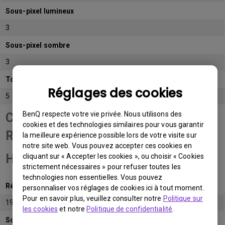
Sous-pixel lumineux
3
Sous-pixel sombre
3
Total de sous-pixels admissibles
Réglages des cookies
5
BenQ respecte votre vie privée. Nous utilisons des
Catégorie de panneau
cookies et des technologies similaires pour vous garantir
Résolution Full
la meilleure expérience possible lors de votre visite sur
notre site web. Vous pouvez accepter ces cookies en
HD (FHD)
cliquant sur « Accepter les cookies », ou choisir « Cookies
strictement nécessaires » pour refuser toutes les
technologies non essentielles. Vous pouvez
Résolution native
personnaliser vos réglages de cookies ici à tout moment.
Pour en savoir plus, veuillez consulter notre
Politique sur
1920x1080 (1080p)
les cookies
et notre
Politique de confidentialité
.
Sous-pixel lumineux