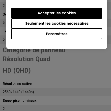
2
Accepter les cookies
Sous-pixel sombre
5
Seulement les cookies nécessaires
Total de sous-pixels admissibles
Paramètres
5
Catégorie de panneau
Résolution Quad
HD (QHD)
Résolution native
2560x1440 (1440p)
Sous-pixel lumineux
2