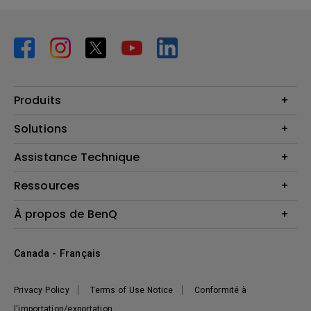
Produits
Vidéoprojecteurs
Solutions
Moniteurs
Business Display
Assistance Technique
Éclairage
Haut-parleur
Contactez-nous
Ressources
Download Search
Centre de connaissances
À propos de BenQ
Recycling
Deal Registration
Information générale
Présentation de l'entreprise
Canada - Français
Développement durable
Actualités
Privacy Policy
Terms of Use Notice
Conformité à
l'importation/exportation