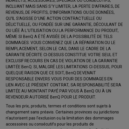
INDIRECTS, ACCESSOIRES, SPÉCIAUX OU CONSÉCUTIFS,
INCLUANT MAIS SANS S’Y LIMITER, LA PERTE D’AFFAIRES, DE
REVENUS, DE PROFITS, D’INFORMATIONS OU DE DONNÉES,
QU’IL S’AGISSE D’UNE ACTION CONTRACTUELLE OU
DÉLICTUELLE, OU FONDÉE SUR UNE GARANTIE, DÉCOULANT DE
OU LIÉE À L’UTILISATION OU LA PERFORMANCE DU PRODUIT,
MÊME SI BenQ A ÉTÉ AVISÉE DE LA POSSIBILITÉ DE TELS
DOMMAGES. VOUS CONVENEZ QUE LA RÉPARATION OU LE
REMPLACEMENT, SELON LE CAS, DANS LE CADRE DE LA
GARANTIE DÉCRITE CI-DESSUS CONSTITUE VOTRE SEUL ET
EXCLUSIF RECOURS EN CAS DE VIOLATION DE LA GARANTIE
LIMITÉE BenQ. SI, MALGRÉ LES LIMITATIONS CI-DESSUS, POUR
QUELQUE RAISON QUE CE SOIT, BenQ DEVENAIT
RESPONSABLE ENVERS VOUS POUR DES DOMMAGES EN
LIEN AVEC LE PRÉSENT CONTRAT, SA RESPONSABILITÉ SERA
LIMITÉE AU MONTANT PAYÉ PAR VOUS À BenQ OU À UN
REVENDEUR AUTORISÉ BenQ POUR LE PRODUIT.
Tous les prix, produits, termes et conditions sont sujets à
changement sans préavis. Certaines provinces ou juridictions
n’autorisent pas l’exclusion ou la limitation des dommages
accessoires ou consécutifs pour les produits de