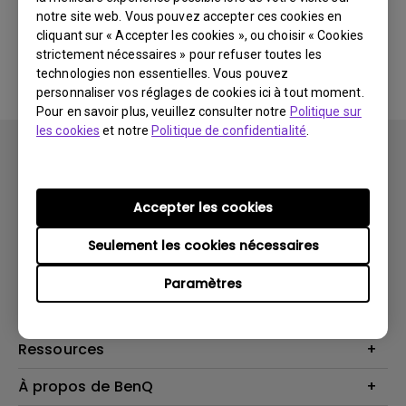
notre site web. Vous pouvez accepter ces cookies en
cliquant sur « Accepter les cookies », ou choisir « Cookies
Aucune FAQ associée
strictement nécessaires » pour refuser toutes les
technologies non essentielles. Vous pouvez
personnaliser vos réglages de cookies ici à tout moment.
Pour en savoir plus, veuillez consulter notre
Politique sur
les cookies
et notre
Politique de confidentialité
.
Accepter les cookies
Produits
Seulement les cookies nécessaires
Vidéoprojecteurs
Solutions
Paramètres
Moniteurs
Business Display
Assistance Technique
Éclairage
Haut-parleur
Contactez-nous
Ressources
Download Search
Centre de connaissances
À propos de BenQ
Recycling