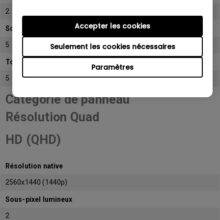
2
Accepter les cookies
Sous-pixel sombre
5
Seulement les cookies nécessaires
Total de sous-pixels admissibles
Paramètres
5
Catégorie de panneau
Résolution Quad
HD (QHD)
Résolution native
2560x1440 (1440p)
Sous-pixel lumineux
2