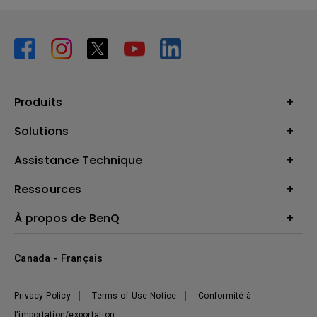
Produits
Vidéoprojecteurs
Solutions
Moniteurs
Business Display
Assistance Technique
Éclairage
Haut-parleur
Contactez-nous
Ressources
Download Search
Centre de connaissances
À propos de BenQ
Recycling
Deal Registration
Information générale
Présentation de l'entreprise
Canada - Français
Développement durable
Actualités
Privacy Policy
Terms of Use Notice
Conformité à
l'importation/exportation