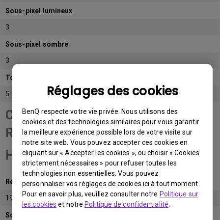
Sous-pixel lumineux
3
Sous-pixel sombre
3
Total de sous-pixels admissibles
Réglages des cookies
5
BenQ respecte votre vie privée. Nous utilisons des
Catégorie de panneau
cookies et des technologies similaires pour vous garantir
Résolution Full
la meilleure expérience possible lors de votre visite sur
notre site web. Vous pouvez accepter ces cookies en
HD (FHD)
cliquant sur « Accepter les cookies », ou choisir « Cookies
strictement nécessaires » pour refuser toutes les
technologies non essentielles. Vous pouvez
Résolution native
personnaliser vos réglages de cookies ici à tout moment.
Pour en savoir plus, veuillez consulter notre
Politique sur
1920x1080 (1080p)
les cookies
et notre
Politique de confidentialité
.
Sous-pixel lumineux