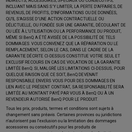
INDIRECTS, ACCESSOIRES, SPÉCIAUX OU CONSÉCUTIFS,
INCLUANT MAIS SANS S’Y LIMITER, LA PERTE D’AFFAIRES, DE
REVENUS, DE PROFITS, D’INFORMATIONS OU DE DONNÉES,
QU’IL S’AGISSE D’UNE ACTION CONTRACTUELLE OU
DÉLICTUELLE, OU FONDÉE SUR UNE GARANTIE, DÉCOULANT DE
OU LIÉE À L’UTILISATION OU LA PERFORMANCE DU PRODUIT,
MÊME SI BenQ A ÉTÉ AVISÉE DE LA POSSIBILITÉ DE TELS
DOMMAGES. VOUS CONVENEZ QUE LA RÉPARATION OU LE
REMPLACEMENT, SELON LE CAS, DANS LE CADRE DE LA
GARANTIE DÉCRITE CI-DESSUS CONSTITUE VOTRE SEUL ET
EXCLUSIF RECOURS EN CAS DE VIOLATION DE LA GARANTIE
LIMITÉE BenQ. SI, MALGRÉ LES LIMITATIONS CI-DESSUS, POUR
QUELQUE RAISON QUE CE SOIT, BenQ DEVENAIT
RESPONSABLE ENVERS VOUS POUR DES DOMMAGES EN
LIEN AVEC LE PRÉSENT CONTRAT, SA RESPONSABILITÉ SERA
LIMITÉE AU MONTANT PAYÉ PAR VOUS À BenQ OU À UN
REVENDEUR AUTORISÉ BenQ POUR LE PRODUIT.
Tous les prix, produits, termes et conditions sont sujets à
changement sans préavis. Certaines provinces ou juridictions
n’autorisent pas l’exclusion ou la limitation des dommages
accessoires ou consécutifs pour les produits de