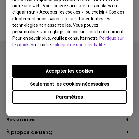
notre site web. Vous pouvez accepter ces cookies en
cliquant sur « Accepter les cookies », ou choisir « Cookies
Aucune FAQ associée
strictement nécessaires » pour refuser toutes les
technologies non essentielles. Vous pouvez
personnaliser vos réglages de cookies ici à tout moment.
Pour en savoir plus, veuillez consulter notre
Politique sur
les cookies
et notre
Politique de confidentialité
.
Accepter les cookies
Produits
Seulement les cookies nécessaires
Vidéoprojecteurs
Solutions
Paramètres
Moniteurs
Business Display
Assistance Technique
Éclairage
Haut-parleur
Contactez-nous
Ressources
Download Search
Centre de connaissances
À propos de BenQ
Recycling