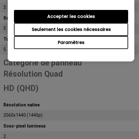
2
Accepter les cookies
Sous-pixel sombre
5
Seulement les cookies nécessaires
Total de sous-pixels admissibles
Paramètres
5
Catégorie de panneau
Résolution Quad
HD (QHD)
Résolution native
2560x1440 (1440p)
Sous-pixel lumineux
2