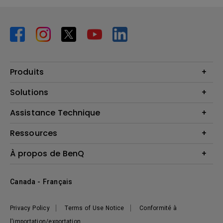
Produits
Vidéoprojecteurs
Solutions
Moniteurs
Business Display
Assistance Technique
Éclairage
Haut-parleur
Contactez-nous
Ressources
Download Search
Centre de connaissances
À propos de BenQ
Recycling
Deal Registration
Information générale
Présentation de l'entreprise
Canada - Français
Développement durable
Actualités
Privacy Policy
Terms of Use Notice
Conformité à
l'importation/exportation