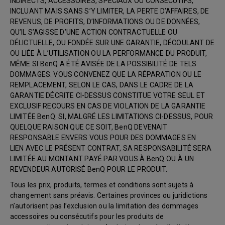
INDIRECTS, ACCESSOIRES, SPÉCIAUX OU CONSÉCUTIFS,
INCLUANT MAIS SANS S’Y LIMITER, LA PERTE D’AFFAIRES, DE
REVENUS, DE PROFITS, D’INFORMATIONS OU DE DONNÉES,
QU’IL S’AGISSE D’UNE ACTION CONTRACTUELLE OU
DÉLICTUELLE, OU FONDÉE SUR UNE GARANTIE, DÉCOULANT DE
OU LIÉE À L’UTILISATION OU LA PERFORMANCE DU PRODUIT,
MÊME SI BenQ A ÉTÉ AVISÉE DE LA POSSIBILITÉ DE TELS
DOMMAGES. VOUS CONVENEZ QUE LA RÉPARATION OU LE
REMPLACEMENT, SELON LE CAS, DANS LE CADRE DE LA
GARANTIE DÉCRITE CI-DESSUS CONSTITUE VOTRE SEUL ET
EXCLUSIF RECOURS EN CAS DE VIOLATION DE LA GARANTIE
LIMITÉE BenQ. SI, MALGRÉ LES LIMITATIONS CI-DESSUS, POUR
QUELQUE RAISON QUE CE SOIT, BenQ DEVENAIT
RESPONSABLE ENVERS VOUS POUR DES DOMMAGES EN
LIEN AVEC LE PRÉSENT CONTRAT, SA RESPONSABILITÉ SERA
LIMITÉE AU MONTANT PAYÉ PAR VOUS À BenQ OU À UN
REVENDEUR AUTORISÉ BenQ POUR LE PRODUIT.
Tous les prix, produits, termes et conditions sont sujets à
changement sans préavis. Certaines provinces ou juridictions
n’autorisent pas l’exclusion ou la limitation des dommages
accessoires ou consécutifs pour les produits de