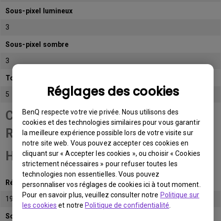
Sous-pixel lumineux
3
Sous-pixel sombre
3
Total de sous-pixels admissibles
Réglages des cookies
5
BenQ respecte votre vie privée. Nous utilisons des
Catégorie de panneau
cookies et des technologies similaires pour vous garantir
Résolution Full
la meilleure expérience possible lors de votre visite sur
notre site web. Vous pouvez accepter ces cookies en
HD (FHD)
cliquant sur « Accepter les cookies », ou choisir « Cookies
strictement nécessaires » pour refuser toutes les
technologies non essentielles. Vous pouvez
Résolution native
personnaliser vos réglages de cookies ici à tout moment.
Pour en savoir plus, veuillez consulter notre
Politique sur
1920x1080 (1080p)
les cookies
et notre
Politique de confidentialité
.
Sous-pixel lumineux