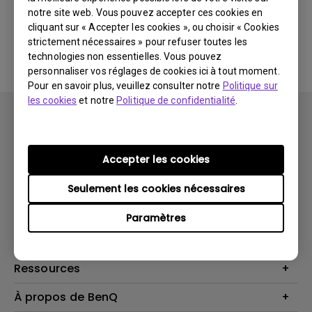
notre site web. Vous pouvez accepter ces cookies en
cliquant sur « Accepter les cookies », ou choisir « Cookies
Aucune FAQ associée
strictement nécessaires » pour refuser toutes les
technologies non essentielles. Vous pouvez
personnaliser vos réglages de cookies ici à tout moment.
Pour en savoir plus, veuillez consulter notre
Politique sur
les cookies
et notre
Politique de confidentialité
.
Accepter les cookies
Produits
Seulement les cookies nécessaires
Vidéoprojecteurs
Solutions
Paramètres
Moniteurs
Business Display
Assistance Technique
Éclairage
Haut-parleur
Contactez-nous
Ressources
Download Search
Centre de connaissances
À propos de BenQ
Recycling