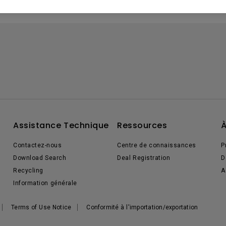
Assistance Technique
Ressources
À
Contactez-nous
Centre de connaissances
P
Download Search
Deal Registration
D
Recycling
A
Information générale
Terms of Use Notice
Conformité à l'importation/exportation