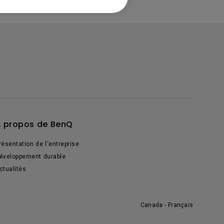
 propos de BenQ
résentation de l'entreprise
éveloppement durable
ctualités
Canada - Français