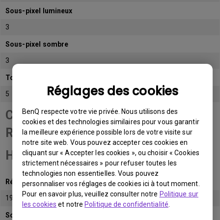
Sous-pixel lumineux
3
Sous-pixel sombre
3
Total de sous-pixels admissibles
Réglages des cookies
5
BenQ respecte votre vie privée. Nous utilisons des
Catégorie de panneau
cookies et des technologies similaires pour vous garantir
Résolution Full
la meilleure expérience possible lors de votre visite sur
notre site web. Vous pouvez accepter ces cookies en
HD (FHD)
cliquant sur « Accepter les cookies », ou choisir « Cookies
strictement nécessaires » pour refuser toutes les
technologies non essentielles. Vous pouvez
Résolution native
personnaliser vos réglages de cookies ici à tout moment.
Pour en savoir plus, veuillez consulter notre
Politique sur
1920x1080 (1080p)
les cookies
et notre
Politique de confidentialité
.
Sous-pixel lumineux