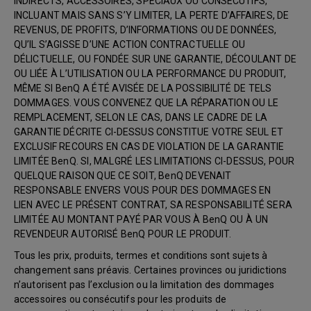
INDIRECTS, ACCESSOIRES, SPÉCIAUX OU CONSÉCUTIFS,
INCLUANT MAIS SANS S’Y LIMITER, LA PERTE D’AFFAIRES, DE
REVENUS, DE PROFITS, D’INFORMATIONS OU DE DONNÉES,
QU’IL S’AGISSE D’UNE ACTION CONTRACTUELLE OU
DÉLICTUELLE, OU FONDÉE SUR UNE GARANTIE, DÉCOULANT DE
OU LIÉE À L’UTILISATION OU LA PERFORMANCE DU PRODUIT,
MÊME SI BenQ A ÉTÉ AVISÉE DE LA POSSIBILITÉ DE TELS
DOMMAGES. VOUS CONVENEZ QUE LA RÉPARATION OU LE
REMPLACEMENT, SELON LE CAS, DANS LE CADRE DE LA
GARANTIE DÉCRITE CI-DESSUS CONSTITUE VOTRE SEUL ET
EXCLUSIF RECOURS EN CAS DE VIOLATION DE LA GARANTIE
LIMITÉE BenQ. SI, MALGRÉ LES LIMITATIONS CI-DESSUS, POUR
QUELQUE RAISON QUE CE SOIT, BenQ DEVENAIT
RESPONSABLE ENVERS VOUS POUR DES DOMMAGES EN
LIEN AVEC LE PRÉSENT CONTRAT, SA RESPONSABILITÉ SERA
LIMITÉE AU MONTANT PAYÉ PAR VOUS À BenQ OU À UN
REVENDEUR AUTORISÉ BenQ POUR LE PRODUIT.
Tous les prix, produits, termes et conditions sont sujets à
changement sans préavis. Certaines provinces ou juridictions
n’autorisent pas l’exclusion ou la limitation des dommages
accessoires ou consécutifs pour les produits de