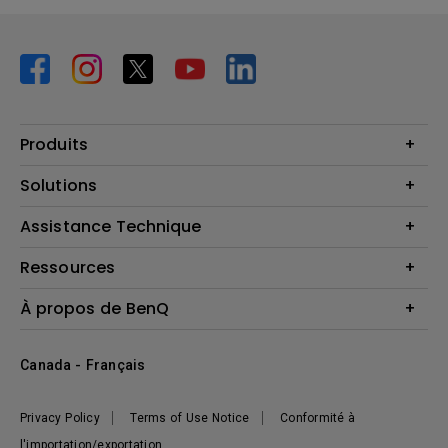
Produits
Vidéoprojecteurs
Solutions
Moniteurs
Business Display
Assistance Technique
Éclairage
Haut-parleur
Contactez-nous
Ressources
Download Search
Centre de connaissances
À propos de BenQ
Recycling
Deal Registration
Information générale
Présentation de l'entreprise
Canada - Français
Développement durable
Actualités
Privacy Policy
Terms of Use Notice
Conformité à
l'importation/exportation