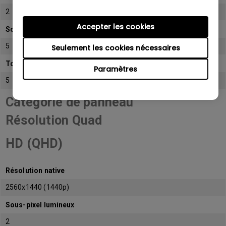
2
Accepter les cookies
Sous-pixel sombre
5
Seulement les cookies nécessaires
Total de sous-pixels admissibles
Paramètres
5
Catégorie de panneau
Résolution Quad
HD (QHD)
Résolution native
2560x1440 (1440p)
Sous-pixel lumineux
2