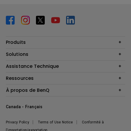
Produits
Vidéoprojecteurs
Solutions
Moniteurs
Business Display
Assistance Technique
Éclairage
Haut-parleur
Contactez-nous
Ressources
Download Search
Centre de connaissances
À propos de BenQ
Recycling
Deal Registration
Information générale
Présentation de l'entreprise
Canada - Français
Développement durable
Actualités
Privacy Policy
Terms of Use Notice
Conformité à
l'importation/exportation