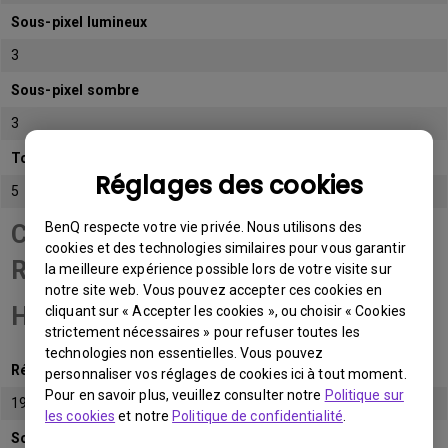
Sous-pixel lumineux
3
Sous-pixel sombre
3
Total de sous-pixels admissibles
Réglages des cookies
5
BenQ respecte votre vie privée. Nous utilisons des
Catégorie de panneau
cookies et des technologies similaires pour vous garantir
Résolution Full
la meilleure expérience possible lors de votre visite sur
notre site web. Vous pouvez accepter ces cookies en
HD (FHD)
cliquant sur « Accepter les cookies », ou choisir « Cookies
strictement nécessaires » pour refuser toutes les
technologies non essentielles. Vous pouvez
Résolution native
personnaliser vos réglages de cookies ici à tout moment.
Pour en savoir plus, veuillez consulter notre
Politique sur
1920x1080 (1080p)
les cookies
et notre
Politique de confidentialité
.
Sous-pixel lumineux