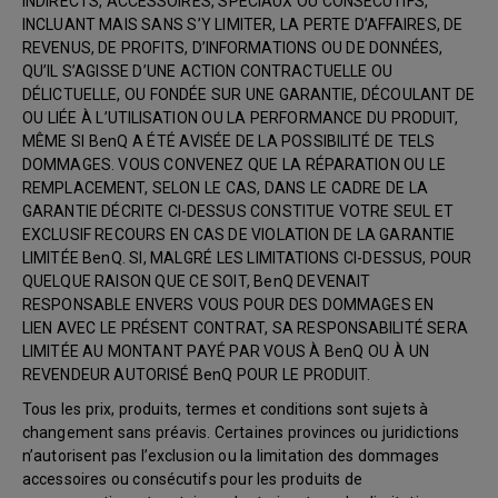
INDIRECTS, ACCESSOIRES, SPÉCIAUX OU CONSÉCUTIFS,
INCLUANT MAIS SANS S’Y LIMITER, LA PERTE D’AFFAIRES, DE
REVENUS, DE PROFITS, D’INFORMATIONS OU DE DONNÉES,
QU’IL S’AGISSE D’UNE ACTION CONTRACTUELLE OU
DÉLICTUELLE, OU FONDÉE SUR UNE GARANTIE, DÉCOULANT DE
OU LIÉE À L’UTILISATION OU LA PERFORMANCE DU PRODUIT,
MÊME SI BenQ A ÉTÉ AVISÉE DE LA POSSIBILITÉ DE TELS
DOMMAGES. VOUS CONVENEZ QUE LA RÉPARATION OU LE
REMPLACEMENT, SELON LE CAS, DANS LE CADRE DE LA
GARANTIE DÉCRITE CI-DESSUS CONSTITUE VOTRE SEUL ET
EXCLUSIF RECOURS EN CAS DE VIOLATION DE LA GARANTIE
LIMITÉE BenQ. SI, MALGRÉ LES LIMITATIONS CI-DESSUS, POUR
QUELQUE RAISON QUE CE SOIT, BenQ DEVENAIT
RESPONSABLE ENVERS VOUS POUR DES DOMMAGES EN
LIEN AVEC LE PRÉSENT CONTRAT, SA RESPONSABILITÉ SERA
LIMITÉE AU MONTANT PAYÉ PAR VOUS À BenQ OU À UN
REVENDEUR AUTORISÉ BenQ POUR LE PRODUIT.
Tous les prix, produits, termes et conditions sont sujets à
changement sans préavis. Certaines provinces ou juridictions
n’autorisent pas l’exclusion ou la limitation des dommages
accessoires ou consécutifs pour les produits de