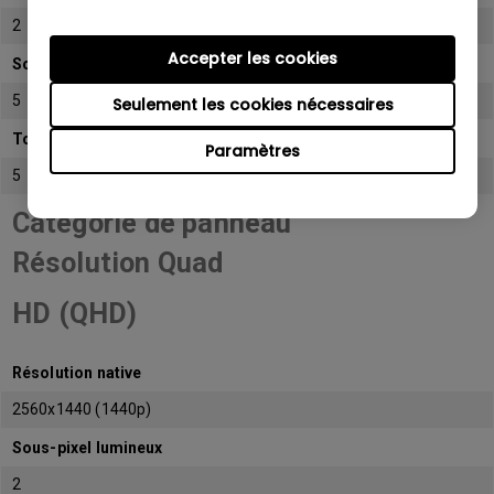
2
Accepter les cookies
Sous-pixel sombre
5
Seulement les cookies nécessaires
Total de sous-pixels admissibles
Paramètres
5
Catégorie de panneau
Résolution Quad
HD (QHD)
Résolution native
2560x1440 (1440p)
Sous-pixel lumineux
2