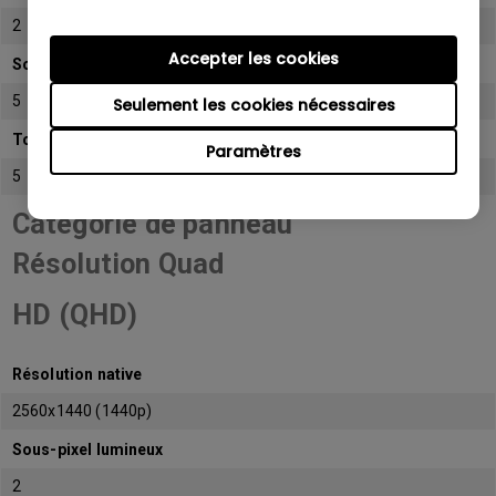
2
Accepter les cookies
Sous-pixel sombre
5
Seulement les cookies nécessaires
Total de sous-pixels admissibles
Paramètres
5
Catégorie de panneau
Résolution Quad
HD (QHD)
Résolution native
2560x1440 (1440p)
Sous-pixel lumineux
2