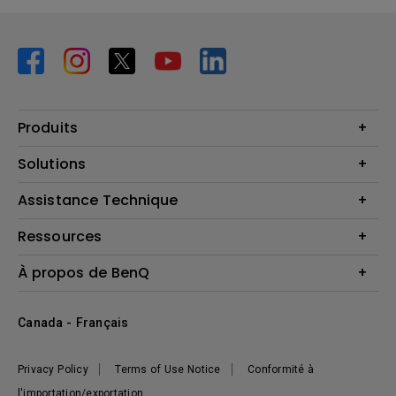
Produits
Vidéoprojecteurs
Solutions
Moniteurs
Business Display
Assistance Technique
Éclairage
Haut-parleur
Contactez-nous
Ressources
Download Search
Centre de connaissances
À propos de BenQ
Recycling
Deal Registration
Information générale
Présentation de l'entreprise
Canada - Français
Développement durable
Actualités
Privacy Policy
Terms of Use Notice
Conformité à
l'importation/exportation