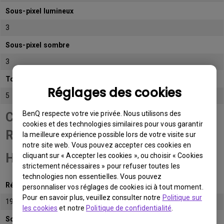
Sous-pixel lumineux
3
Sous-pixel sombre
3
Total de sous-pixels admissibles
Réglages des cookies
5
BenQ respecte votre vie privée. Nous utilisons des
Catégorie de panneau
cookies et des technologies similaires pour vous garantir
Résolution Full
la meilleure expérience possible lors de votre visite sur
notre site web. Vous pouvez accepter ces cookies en
HD (FHD)
cliquant sur « Accepter les cookies », ou choisir « Cookies
strictement nécessaires » pour refuser toutes les
technologies non essentielles. Vous pouvez
Résolution native
personnaliser vos réglages de cookies ici à tout moment.
Pour en savoir plus, veuillez consulter notre
Politique sur
1920x1080 (1080p)
les cookies
et notre
Politique de confidentialité
.
Sous-pixel lumineux