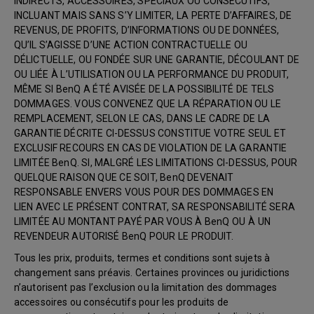
INDIRECTS, ACCESSOIRES, SPÉCIAUX OU CONSÉCUTIFS,
INCLUANT MAIS SANS S’Y LIMITER, LA PERTE D’AFFAIRES, DE
REVENUS, DE PROFITS, D’INFORMATIONS OU DE DONNÉES,
QU’IL S’AGISSE D’UNE ACTION CONTRACTUELLE OU
DÉLICTUELLE, OU FONDÉE SUR UNE GARANTIE, DÉCOULANT DE
OU LIÉE À L’UTILISATION OU LA PERFORMANCE DU PRODUIT,
MÊME SI BenQ A ÉTÉ AVISÉE DE LA POSSIBILITÉ DE TELS
DOMMAGES. VOUS CONVENEZ QUE LA RÉPARATION OU LE
REMPLACEMENT, SELON LE CAS, DANS LE CADRE DE LA
GARANTIE DÉCRITE CI-DESSUS CONSTITUE VOTRE SEUL ET
EXCLUSIF RECOURS EN CAS DE VIOLATION DE LA GARANTIE
LIMITÉE BenQ. SI, MALGRÉ LES LIMITATIONS CI-DESSUS, POUR
QUELQUE RAISON QUE CE SOIT, BenQ DEVENAIT
RESPONSABLE ENVERS VOUS POUR DES DOMMAGES EN
LIEN AVEC LE PRÉSENT CONTRAT, SA RESPONSABILITÉ SERA
LIMITÉE AU MONTANT PAYÉ PAR VOUS À BenQ OU À UN
REVENDEUR AUTORISÉ BenQ POUR LE PRODUIT.
Tous les prix, produits, termes et conditions sont sujets à
changement sans préavis. Certaines provinces ou juridictions
n’autorisent pas l’exclusion ou la limitation des dommages
accessoires ou consécutifs pour les produits de