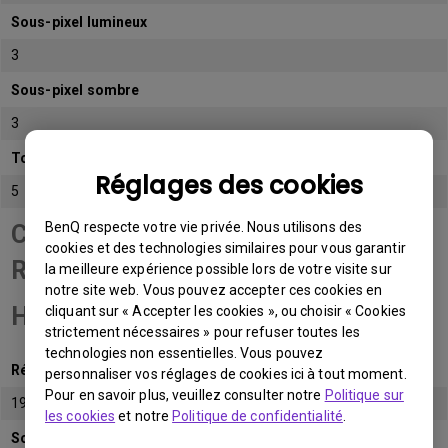
Sous-pixel lumineux
3
Sous-pixel sombre
3
Total de sous-pixels admissibles
Réglages des cookies
5
BenQ respecte votre vie privée. Nous utilisons des
Catégorie de panneau
cookies et des technologies similaires pour vous garantir
Résolution Full
la meilleure expérience possible lors de votre visite sur
notre site web. Vous pouvez accepter ces cookies en
HD (FHD)
cliquant sur « Accepter les cookies », ou choisir « Cookies
strictement nécessaires » pour refuser toutes les
technologies non essentielles. Vous pouvez
Résolution native
personnaliser vos réglages de cookies ici à tout moment.
Pour en savoir plus, veuillez consulter notre
Politique sur
1920x1080 (1080p)
les cookies
et notre
Politique de confidentialité
.
Sous-pixel lumineux