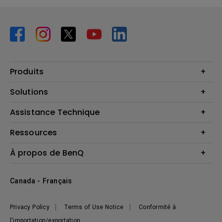
Produits
Vidéoprojecteurs
Solutions
Moniteurs
Business Display
Assistance Technique
Éclairage
Haut-parleur
Contactez-nous
Ressources
Download Search
Centre de connaissances
À propos de BenQ
Recycling
Deal Registration
Information générale
Présentation de l'entreprise
Canada - Français
Développement durable
Actualités
Privacy Policy
Terms of Use Notice
Conformité à
l'importation/exportation