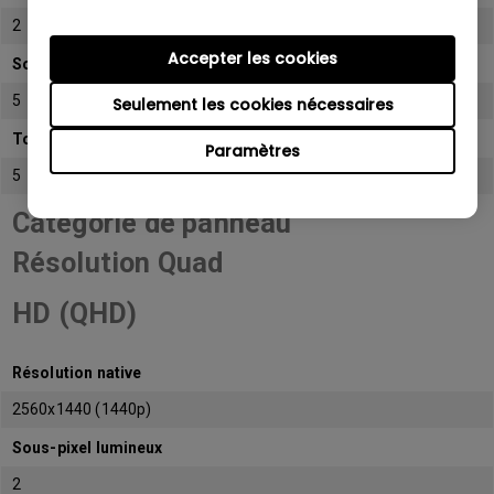
2
Accepter les cookies
Sous-pixel sombre
5
Seulement les cookies nécessaires
Total de sous-pixels admissibles
Paramètres
5
Catégorie de panneau
Résolution Quad
HD (QHD)
Résolution native
2560x1440 (1440p)
Sous-pixel lumineux
2