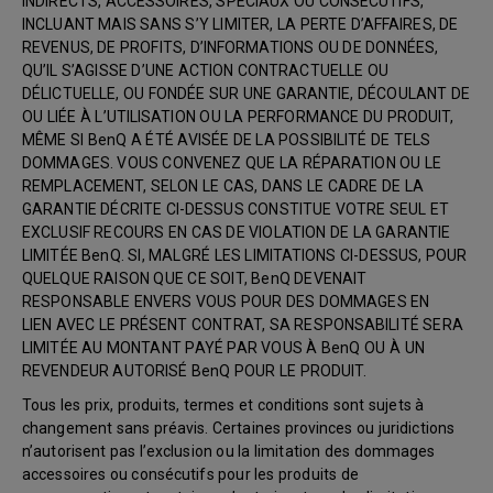
INDIRECTS, ACCESSOIRES, SPÉCIAUX OU CONSÉCUTIFS,
INCLUANT MAIS SANS S’Y LIMITER, LA PERTE D’AFFAIRES, DE
REVENUS, DE PROFITS, D’INFORMATIONS OU DE DONNÉES,
QU’IL S’AGISSE D’UNE ACTION CONTRACTUELLE OU
DÉLICTUELLE, OU FONDÉE SUR UNE GARANTIE, DÉCOULANT DE
OU LIÉE À L’UTILISATION OU LA PERFORMANCE DU PRODUIT,
MÊME SI BenQ A ÉTÉ AVISÉE DE LA POSSIBILITÉ DE TELS
DOMMAGES. VOUS CONVENEZ QUE LA RÉPARATION OU LE
REMPLACEMENT, SELON LE CAS, DANS LE CADRE DE LA
GARANTIE DÉCRITE CI-DESSUS CONSTITUE VOTRE SEUL ET
EXCLUSIF RECOURS EN CAS DE VIOLATION DE LA GARANTIE
LIMITÉE BenQ. SI, MALGRÉ LES LIMITATIONS CI-DESSUS, POUR
QUELQUE RAISON QUE CE SOIT, BenQ DEVENAIT
RESPONSABLE ENVERS VOUS POUR DES DOMMAGES EN
LIEN AVEC LE PRÉSENT CONTRAT, SA RESPONSABILITÉ SERA
LIMITÉE AU MONTANT PAYÉ PAR VOUS À BenQ OU À UN
REVENDEUR AUTORISÉ BenQ POUR LE PRODUIT.
Tous les prix, produits, termes et conditions sont sujets à
changement sans préavis. Certaines provinces ou juridictions
n’autorisent pas l’exclusion ou la limitation des dommages
accessoires ou consécutifs pour les produits de