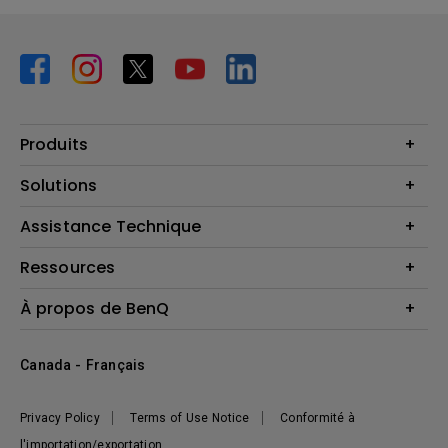
Produits
Vidéoprojecteurs
Solutions
Moniteurs
Business Display
Assistance Technique
Éclairage
Haut-parleur
Contactez-nous
Ressources
Download Search
Centre de connaissances
À propos de BenQ
Recycling
Deal Registration
Information générale
Présentation de l'entreprise
Canada - Français
Développement durable
Actualités
Privacy Policy
Terms of Use Notice
Conformité à
l'importation/exportation