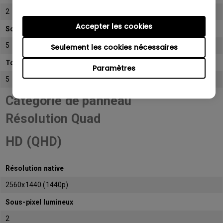
2
Accepter les cookies
Sous-pixel sombre
5
Seulement les cookies nécessaires
Total de sous-pixels admissibles
Paramètres
5
Catégorie de panneau
Résolution Quad
HD (QHD)
Résolution native
2560x1440 (1440p)
Sous-pixel lumineux
2