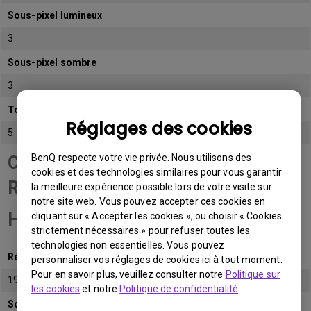
Sous-pixel lumineux
3
Sous-pixel sombre
3
Total de sous-pixels admissibles
Réglages des cookies
5
BenQ respecte votre vie privée. Nous utilisons des
Catégorie de panneau
cookies et des technologies similaires pour vous garantir
Résolution Full
la meilleure expérience possible lors de votre visite sur
notre site web. Vous pouvez accepter ces cookies en
HD (FHD)
cliquant sur « Accepter les cookies », ou choisir « Cookies
strictement nécessaires » pour refuser toutes les
technologies non essentielles. Vous pouvez
Résolution native
personnaliser vos réglages de cookies ici à tout moment.
Pour en savoir plus, veuillez consulter notre
Politique sur
1920x1080 (1080p)
les cookies
et notre
Politique de confidentialité
.
Sous-pixel lumineux