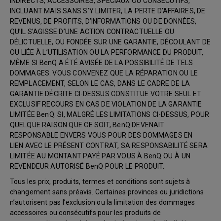
INDIRECTS, ACCESSOIRES, SPÉCIAUX OU CONSÉCUTIFS,
INCLUANT MAIS SANS S’Y LIMITER, LA PERTE D’AFFAIRES, DE
REVENUS, DE PROFITS, D’INFORMATIONS OU DE DONNÉES,
QU’IL S’AGISSE D’UNE ACTION CONTRACTUELLE OU
DÉLICTUELLE, OU FONDÉE SUR UNE GARANTIE, DÉCOULANT DE
OU LIÉE À L’UTILISATION OU LA PERFORMANCE DU PRODUIT,
MÊME SI BenQ A ÉTÉ AVISÉE DE LA POSSIBILITÉ DE TELS
DOMMAGES. VOUS CONVENEZ QUE LA RÉPARATION OU LE
REMPLACEMENT, SELON LE CAS, DANS LE CADRE DE LA
GARANTIE DÉCRITE CI-DESSUS CONSTITUE VOTRE SEUL ET
EXCLUSIF RECOURS EN CAS DE VIOLATION DE LA GARANTIE
LIMITÉE BenQ. SI, MALGRÉ LES LIMITATIONS CI-DESSUS, POUR
QUELQUE RAISON QUE CE SOIT, BenQ DEVENAIT
RESPONSABLE ENVERS VOUS POUR DES DOMMAGES EN
LIEN AVEC LE PRÉSENT CONTRAT, SA RESPONSABILITÉ SERA
LIMITÉE AU MONTANT PAYÉ PAR VOUS À BenQ OU À UN
REVENDEUR AUTORISÉ BenQ POUR LE PRODUIT.
Tous les prix, produits, termes et conditions sont sujets à
changement sans préavis. Certaines provinces ou juridictions
n’autorisent pas l’exclusion ou la limitation des dommages
accessoires ou consécutifs pour les produits de