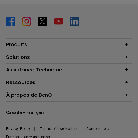
Produits
Vidéoprojecteurs
Solutions
Moniteurs
Business Display
Assistance Technique
Éclairage
Haut-parleur
Contactez-nous
Ressources
Download Search
Centre de connaissances
À propos de BenQ
Recycling
Deal Registration
Information générale
Présentation de l'entreprise
Canada - Français
Développement durable
Actualités
Privacy Policy
Terms of Use Notice
Conformité à
l'importation/exportation