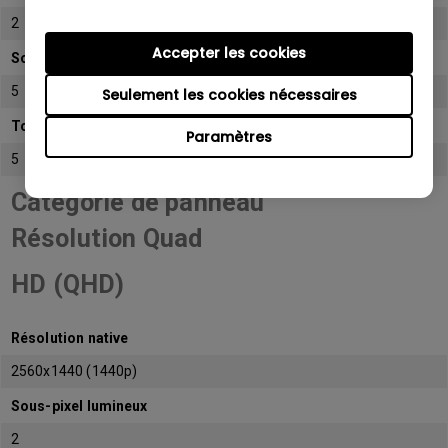
2
Accepter les cookies
Sous-pixel sombre
5
Seulement les cookies nécessaires
Total de sous-pixels admissibles
Paramètres
5
Catégorie de panneau
Résolution Quad
HD (QHD)
Résolution native
2560x1440 (1440p)
Sous-pixel lumineux
2