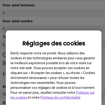
Sous-pixel lumineux
3
Sous-pixel sombre
3
Total de sous-pixels admissibles
Réglages des cookies
5
BenQ respecte votre vie privée. Nous utilisons des
Catégorie de panneau
cookies et des technologies similaires pour vous garantir
Résolution Full
la meilleure expérience possible lors de votre visite sur
notre site web. Vous pouvez accepter ces cookies en
HD (FHD)
cliquant sur « Accepter les cookies », ou choisir « Cookies
strictement nécessaires » pour refuser toutes les
technologies non essentielles. Vous pouvez
Résolution native
personnaliser vos réglages de cookies ici à tout moment.
Pour en savoir plus, veuillez consulter notre
Politique sur
1920x1080 (1080p)
les cookies
et notre
Politique de confidentialité
.
Sous-pixel lumineux