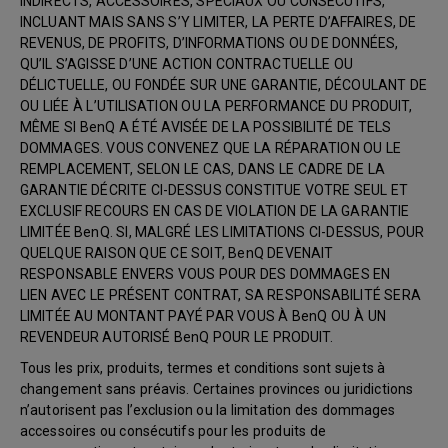
INDIRECTS, ACCESSOIRES, SPÉCIAUX OU CONSÉCUTIFS,
INCLUANT MAIS SANS S’Y LIMITER, LA PERTE D’AFFAIRES, DE
REVENUS, DE PROFITS, D’INFORMATIONS OU DE DONNÉES,
QU’IL S’AGISSE D’UNE ACTION CONTRACTUELLE OU
DÉLICTUELLE, OU FONDÉE SUR UNE GARANTIE, DÉCOULANT DE
OU LIÉE À L’UTILISATION OU LA PERFORMANCE DU PRODUIT,
MÊME SI BenQ A ÉTÉ AVISÉE DE LA POSSIBILITÉ DE TELS
DOMMAGES. VOUS CONVENEZ QUE LA RÉPARATION OU LE
REMPLACEMENT, SELON LE CAS, DANS LE CADRE DE LA
GARANTIE DÉCRITE CI-DESSUS CONSTITUE VOTRE SEUL ET
EXCLUSIF RECOURS EN CAS DE VIOLATION DE LA GARANTIE
LIMITÉE BenQ. SI, MALGRÉ LES LIMITATIONS CI-DESSUS, POUR
QUELQUE RAISON QUE CE SOIT, BenQ DEVENAIT
RESPONSABLE ENVERS VOUS POUR DES DOMMAGES EN
LIEN AVEC LE PRÉSENT CONTRAT, SA RESPONSABILITÉ SERA
LIMITÉE AU MONTANT PAYÉ PAR VOUS À BenQ OU À UN
REVENDEUR AUTORISÉ BenQ POUR LE PRODUIT.
Tous les prix, produits, termes et conditions sont sujets à
changement sans préavis. Certaines provinces ou juridictions
n’autorisent pas l’exclusion ou la limitation des dommages
accessoires ou consécutifs pour les produits de