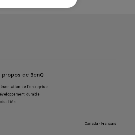
 propos de BenQ
résentation de l'entreprise
éveloppement durable
ctualités
Canada - Français