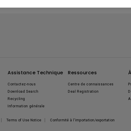
Assistance Technique
Ressources
À
Contactez-nous
Centre de connaissances
P
Download Search
Deal Registration
D
Recycling
A
Information générale
Terms of Use Notice
Conformité à l'importation/exportation