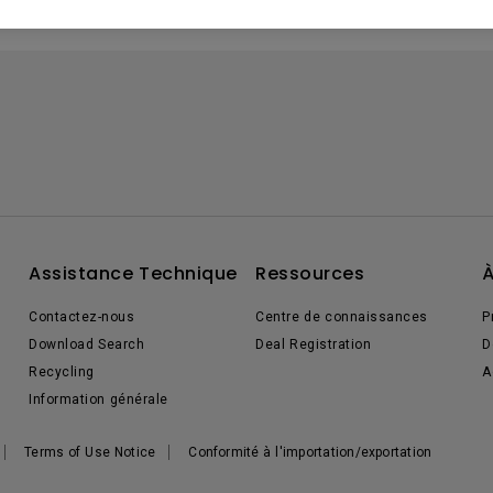
Assistance Technique
Ressources
À
Contactez-nous
Centre de connaissances
P
Download Search
Deal Registration
D
Recycling
A
Information générale
Terms of Use Notice
Conformité à l'importation/exportation