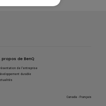
 propos de BenQ
résentation de l'entreprise
éveloppement durable
ctualités
Canada - Français