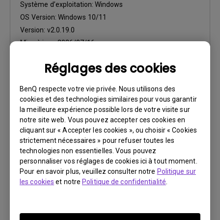
Système d’exploitation:
Windows
OS Version:
Windows 10/11
Version:
v2.0.19.0
Mise à jour:
2026/07/16
Taille du fichier:
25.71 KB
Réglages des cookies
Télécharger
BenQ respecte votre vie privée. Nous utilisons des
cookies et des technologies similaires pour vous garantir
la meilleure expérience possible lors de votre visite sur
notre site web. Vous pouvez accepter ces cookies en
cliquant sur « Accepter les cookies », ou choisir « Cookies
strictement nécessaires » pour refuser toutes les
Logiciels
technologies non essentielles. Vous pouvez
Color Shuttle Release Note
personnaliser vos réglages de cookies ici à tout moment.
Pour en savoir plus, veuillez consulter notre
Politique sur
Système d’exploitation:
Mac
les cookies
et notre
Politique de confidentialité
.
OS Version:
Mac 13 or later
Version:
v1.1.12.0
Mise à jour:
2026/07/16