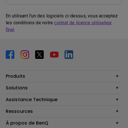
En utilisant l'un des logiciels ci-dessus, vous acceptez
les conditions de notre
contrat de licence utilisateur
final
.
Produits
Vidéoprojecteurs
Solutions
Moniteurs
Business Display
Assistance Technique
Éclairage
Haut-parleur
Contactez-nous
Ressources
Download Search
Centre de connaissances
À propos de BenQ
Recycling