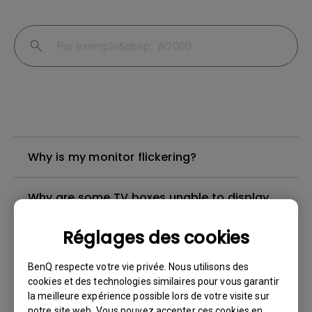
Why is my monitor flickering?
Why are some TV boxes unable to display
on LCD monitor?
Réglages des cookies
What is Ghosting/Blurring and Why Does It
BenQ respecte votre vie privée. Nous utilisons des
Happen?
cookies et des technologies similaires pour vous garantir
la meilleure expérience possible lors de votre visite sur
notre site web. Vous pouvez accepter ces cookies en