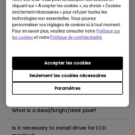
Why is my screen blurry/stretched when I
cliquant sur « Accepter les cookies », ou choisir « Cookies
change resolution?
strictement nécessaires » pour refuser toutes les
technologies non essentielles. Vous pouvez
What is "out of range" in LCD?
personnaliser vos réglages de cookies ici à tout moment.
Pour en savoir plus, veuillez consulter notre
Politique sur
les cookies
et notre
Politique de confidentialité
.
I-key and geometry key unable to function
after using DVI connection
Accepter les cookies
Does LCD monitor support the feature of
hanging on the wall?
Seulement les cookies nécessaires
Paramètres
Display brightness is uneven
What is a dead/bright/dark pixel?
Is it necessary to install driver for LCD